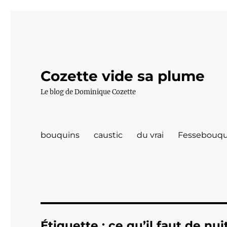
Cozette vide sa plume
Le blog de Dominique Cozette
bouquins
caustic
du vrai
Fessebouqu
Étiquette :
ce qu’il faut de nui