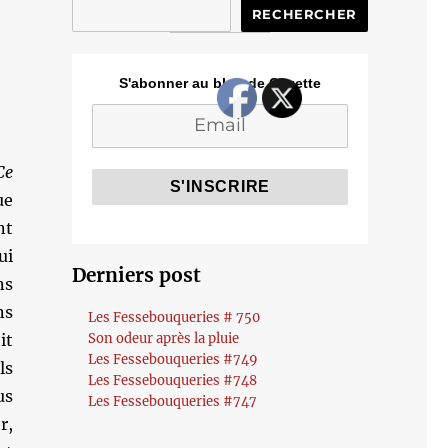
RECHERCHER
S'abonner au blog de Cozette
Ce
ue
nt
ui
Derniers post
ns
ns
Les Fessebouqueries # 750
it
Son odeur après la pluie
Les Fessebouqueries #749
ls
Les Fessebouqueries #748
us
Les Fessebouqueries #747
r,