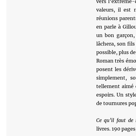
vers l’extrême-d
valeurs, il est
réunions parents
en parle à Gillou
un bon garçon, 
lâchera, son fil
possible, plus d
Roman très émo
posent les déri
simplement, so
tellement aimé 
espoirs. Un styl
de tournures pop
Ce qu’il faut de
livres. 190 pages