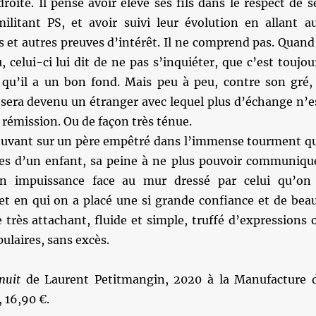
roite. Il pense avoir élevé ses fils dans le respect de s
 militant PS, et avoir suivi leur évolution en allant a
 et autres preuves d’intérêt. Il ne comprend pas. Quand 
, celui-ci lui dit de ne pas s’inquiéter, que c’est toujou
qu’il a un bon fond. Mais peu à peu, contre son gré, 
s sera devenu un étranger avec lequel plus d’échange n’e
e rémission. Ou de façon très ténue.
uvant sur un père empêtré dans l’immense tourment q
ves d’un enfant, sa peine à ne plus pouvoir communiqu
n impuissance face au mur dressé par celui qu’on
et en qui on a placé une si grande confiance et de bea
e très attachant, fluide et simple, truffé d’expressions 
ulaires, sans excès.
 nuit
de Laurent Petitmangin, 2020 à la Manufacture 
, 16,90 €.