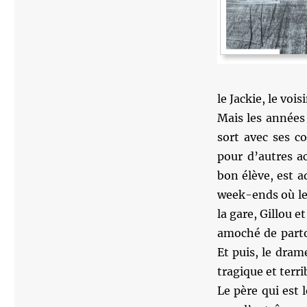
le Jackie, le vois
Mais les années 
sort avec ses c
pour d’autres act
bon élève, est a
week-ends où les
la gare, Gillou e
amoché de partou
Et puis, le dram
tragique et terr
Le père qui est 