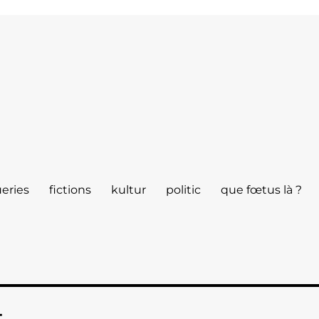
eries
fictions
kultur
politic
que fœtus là ?
t