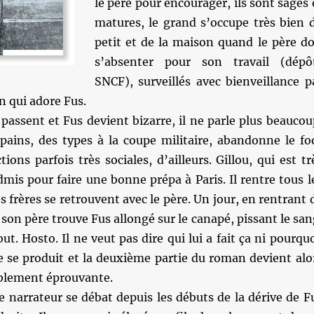
le père pour encourager, ils sont sages 
matures, le grand s’occupe très bien 
petit et de la maison quand le père do
s’absenter pour son travail (dépô
SNCF), surveillés avec bienveillance p
in qui adore Fus.
passent et Fus devient bizarre, il ne parle plus beaucou
opains, des types à la coupe militaire, abandonne le fo
ions parfois très sociales, d’ailleurs. Gillou, qui est tr
dmis pour faire une bonne prépa à Paris. Il rentre tous l
 frères se retrouvent avec le père. Un jour, en rentrant 
t son père trouve Fus allongé sur le canapé, pissant le san
t. Hosto. Il ne veut pas dire qui lui a fait ça ni pourquo
e se produit et la deuxième partie du roman devient alo
iblement éprouvante.
le narrateur se débat depuis les débuts de la dérive de F