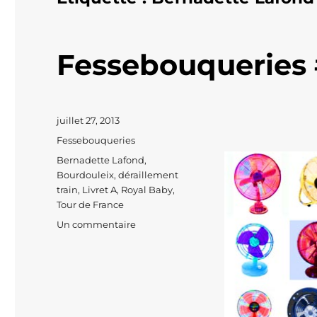
Fessebouqueries 
Publié
juillet 27, 2013
le
Catégories
Fessebouqueries
Étiquettes
Bernadette Lafond
,
Bourdouleix
,
déraillement
train
,
Livret A
,
Royal Baby
,
Tour de France
sur
Un commentaire
Fessebouqueries
#157