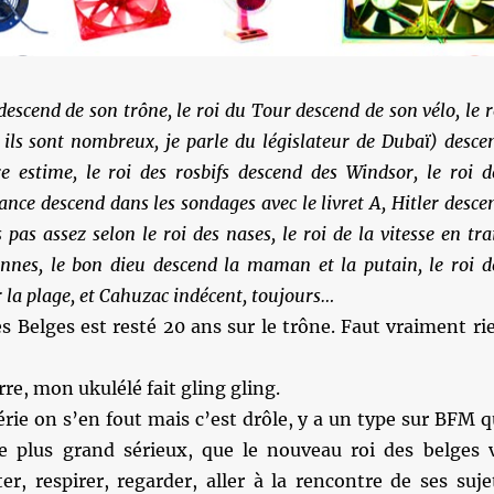
descend de son trône, le roi du Tour descend de son vélo, le r
, ils sont nombreux, je parle du législateur de Dubaï) desce
e estime, le roi des rosbifs descend des Windsor, le roi d
ance descend dans les sondages avec le livret A, Hitler desce
 pas assez selon le roi des nases, le roi de la vitesse en tra
nnes, le bon dieu descend la maman et la putain, le roi d
 la plage, et Cahuzac indécent, toujours…
s Belges est resté 20 ans sur le trône. Faut vraiment ri
rre, mon ukulélé fait gling gling.
érie on s’en fout mais c’est drôle, y a un type sur BFM q
le plus grand sérieux, que le nouveau roi des belges 
iter, respirer, regarder, aller à la rencontre de ses suje