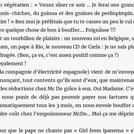
 végétarien : « Venez sîner ce soir … Je ferai une gran
 pois-chiches, du guinoa et des graines de perlinpimpin
aire ! » Ben moi je préfèrais que tu te casses un peu le cul 
es quelque chose de bon à bouffer…. Feignâsse !!!
t un tourbillon de plaisirs : un nouveau roi en Belgique, 
m, un pape à Rio, le nouveau CD de Carla : je ne sais pl
dragée. (Bon, ça va, c’est assez positif comme ça ?)
oyalement !
la compagnie d’électricité espagnole) vient de m’envoy
nonçant, tout contents qu’ils sont d’eux, que maintena
 des réductions chez Mc Do grâce à eux. Oui Madame. C’e
 nous punir de déjà pas pouvoir payer nos factures q
matiquement tous les 3 mois, on nous envoie bouffer 
ndre coût chez l’empoisonneur McDo… Moi ça me dépri
our que le pape ne chante pas « Girl from ipanema » s’