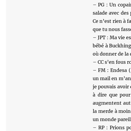
– PG : Un copain
salade avec des
Ce n’est rien à f
que tu nous fass
– JPT : Ma vie es
bébé à Buckhinga
où donner de la 
– CC s’en fous r
– FM : Endesa (
un mail en m’an
je pouvais avoir
à dire que pour
augmentent auto
la merde à moi
un monde pareil
– RP : Prions p