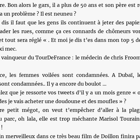
e. Bon alors le gars, il a plus de 50 ans et son père est r
 a un problème ? Il est neuneu ?
dis il faut que les gens ils continuent à jeter des papie
crader les rues, comme ça ces connards de chômeurs vo
et tout sera réglé « . Et moi je dis t’es dans mon top 5 d
xi mec.
 vainqueur du TourDeFrance : le médecin de chris Froo
ce, les femmes voilées sont condamnées. A Dubaï, l
ont condamnées.. Il y a encore du boulot …
ez que je ressorte vos tweets d’il y a un mois genre « 
oldes je vais acheter une doudoune et des moufles » ?
 petit mégot, on veut t’empêcher d’aller à la plag
arc, oh lala, elle est trop méchante Marisol Tourain
 !
 merveilleux dans ce très beau film de Doillon finira p