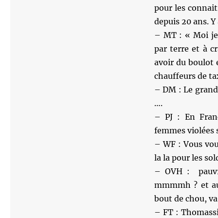
pour les connaitr
depuis 20 ans. Y
– MT : « Moi je 
par terre et à 
avoir du boulot 
chauffeurs de ta
– DM : Le grand
….
– PJ : En Fran
femmes violées s
– WF : Vous voul
la la pour les s
– OVH : pauvre
mmmmh ? et au p
bout de chou, va
– FT : Thomassin