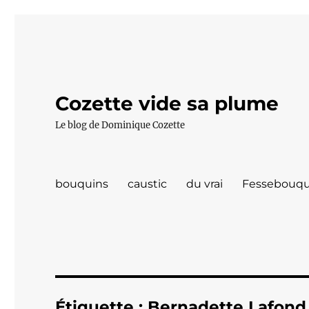
Cozette vide sa plume
Le blog de Dominique Cozette
bouquins
caustic
du vrai
Fessebouqu
Étiquette :
Bernadette Lafond