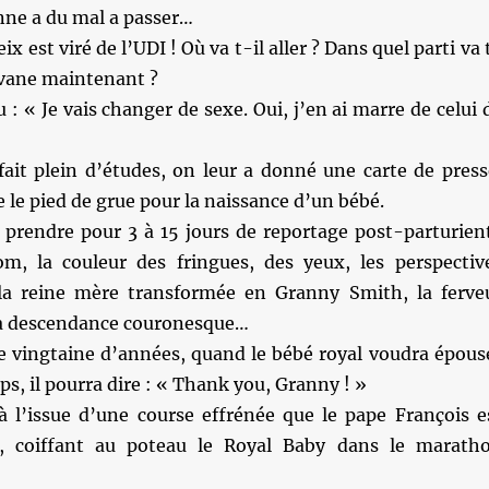
nne a du mal a passer…
x est viré de l’UDI ! Où va t-il aller ? Dans quel parti va 
avane maintenant ?
: « Je vais changer de sexe. Oui, j’en ai marre de celui 
fait plein d’études, on leur a donné une carte de press
e le pied de grue pour la naissance d’un bébé.
 prendre pour 3 à 15 jours de reportage post-parturien
om, la couleur des fringues, des yeux, les perspectiv
la reine mère transformée en Granny Smith, la ferve
la descendance couronesque…
e vingtaine d’années, quand le bébé royal voudra épous
ps, il pourra dire : « Thank you, Granny ! »
 l’issue d’une course effrénée que le pape François e
il, coiffant au poteau le Royal Baby dans le marath