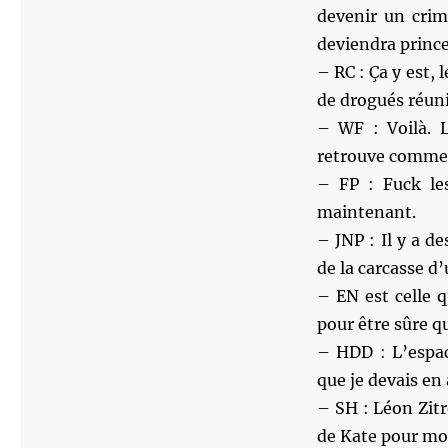
devenir un crim
deviendra princ
– RC : Ça y est,
de drogués réunis
– WF : Voilà. L
retrouve comme 
– FP : Fuck les
maintenant.
– JNP : Il y a d
de la carcasse d
– EN est celle 
pour être sûre qu
– HDD : L’espace
que je devais en
– SH : Léon Zitr
de Kate pour mot