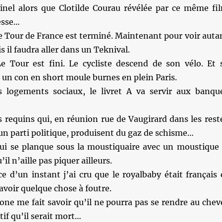
inel alors que Clotilde Courau révélée par ce même fi
esse…
 le Tour de France est terminé. Maintenant pour voir auta
 il faudra aller dans un Teknival.
e Tour est fini. Le cycliste descend de son vélo. Et 
un con en short moule burnes en plein Paris.
 logements sociaux, le livret A va servir aux banqu
es requins qui, en réunion rue de Vaugirard dans les rest
’un parti politique, produisent du gaz de schisme…
qui se planque sous la moustiquaire avec un moustique
’il n’aille pas piquer ailleurs.
 d’un instant j’ai cru que le ‪‎royalbaby‬ était français 
 avoir quelque chose à foutre.
one me fait savoir qu’il ne pourra pas se rendre au chev
if qu’il serait mort…