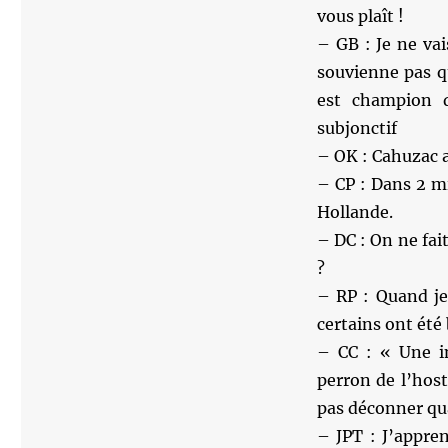
vous plaît !
– GB : Je ne vai
souvienne pas qu
est champion 
subjonctif
– OK : Cahuzac a
– CP : Dans 2 m
Hollande.
– DC : On ne fai
?
– RP : Quand je
certains ont été 
– CC : « Une im
perron de l’host
pas déconner 
– JPT : J’appre