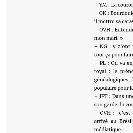
– YM : La couro
– OK : Bourdoulei
il mettre sa car
– OVH : Entendu 
mon mari. »
– NG : y z’ont 
tout ça pour fair
– PL : On va en
royal : le prén
généalogiques, 
populaire pour 
– JPT : Dans un
son garde du cor
– OVH : c’est à
arrivé au Brés
médiatique..