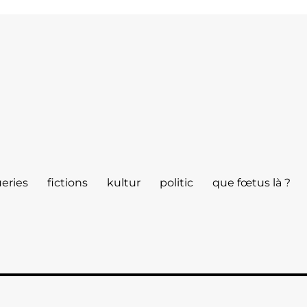
eries
fictions
kultur
politic
que fœtus là ?