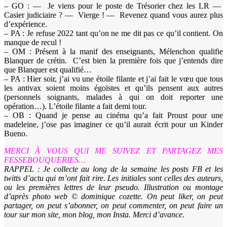
– GO : — Je viens pour le poste de Trésorier chez les LR —
Casier judiciaire ? — Vierge ! — Revenez quand vous aurez plus
d’expérience.
– PA : Je refuse 2022 tant qu’on ne me dit pas ce qu’il contient. On
manque de recul !
– OM : Présent à la manif des enseignants, Mélenchon qualifie
Blanquer de crétin. C’est bien la première fois que j’entends dire
que Blanquer est qualifié…
– PA : Hier soir, j’ai vu une étoile filante et j’ai fait le vœu que tous
les antivax soient moins égoïstes et qu’ils pensent aux autres
(personnels soignants, malades à qui on doit reporter une
opération…). L’étoile filante a fait demi tour.
– OB : Quand je pense au cinéma qu’a fait Proust pour une
madeleine, j’ose pas imaginer ce qu’il aurait écrit pour un Kinder
Bueno.
MERCI À VOUS QUI ME SUIVEZ ET PARTAGEZ MES
FESSEBOUQUERIES…
RAPPEL : Je collecte au long de la semaine les posts FB et les
twitts d’actu qui m’ont fait rire. Les initiales sont celles des auteurs,
ou les premières lettres de leur pseudo. Illustration ou montage
d’après photo web © dominique cozette. On peut liker, on peut
partager, on peut s’abonner, on peut commenter, on peut faire un
tour sur mon site, mon blog, mon Insta. Merci d’avance.