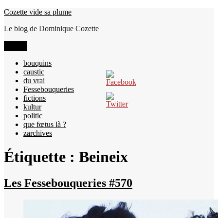
Aller
Cozette vide sa plume
au
Le blog de Dominique Cozette
contenu
Menu
bouquins
caustic
du vrai
Fessebouqueries
fictions
kultur
politic
que fœtus là ?
zarchives
Étiquette :
Beineix
Les Fessebouqueries #570