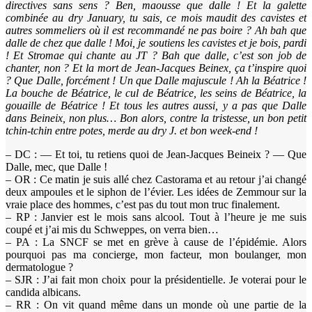
directives sans sens ? Ben, maousse que dalle ! Et la galette
combinée au dry January, tu sais, ce mois maudit des cavistes et
autres sommeliers où il est recommandé ne pas boire ? Ah bah que
dalle de chez que dalle ! Moi, je soutiens les cavistes et je bois, pardi
! Et Stromae qui chante au JT ? Bah que dalle, c’est son job de
chanter, non ? Et la mort de Jean-Jacques Beinex, ça t’inspire quoi
? Que Dalle, forcément ! Un que Dalle majuscule ! Ah la Béatrice !
La bouche de Béatrice, le cul de Béatrice, les seins de Béatrice, la
gouaille de Béatrice ! Et tous les autres aussi, y a pas que Dalle
dans Beineix, non plus… Bon alors, contre la tristesse, un bon petit
tchin-tchin entre potes, merde au dry J. et bon week-end !
– DC : — Et toi, tu retiens quoi de Jean-Jacques Beineix ? — Que
Dalle, mec, que Dalle !
– OR : Ce matin je suis allé chez Castorama et au retour j’ai changé
deux ampoules et le siphon de l’évier. Les idées de Zemmour sur la
vraie place des hommes, c’est pas du tout mon truc finalement.
– RP : Janvier est le mois sans alcool. Tout à l’heure je me suis
coupé et j’ai mis du Schweppes, on verra bien…
– PA : La SNCF se met en grève à cause de l’épidémie. Alors
pourquoi pas ma concierge, mon facteur, mon boulanger, mon
dermatologue ?
– SJR : J’ai fait mon choix pour la présidentielle. Je voterai pour le
candida albicans.
– RR : On vit quand même dans un monde où une partie de la