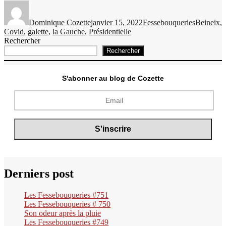
Auteur
Publié
Catégories
Étiquettes
le
Dominique Cozette
janvier 15, 2022
Fessebouqueries
Beineix
,
Covid
,
galette
,
la Gauche
,
Présidentielle
Rechercher
Rechercher
S'abonner au blog de Cozette
Derniers post
Les Fessebouqueries #751
Les Fessebouqueries # 750
Son odeur après la pluie
Les Fessebouqueries #749