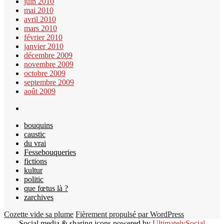
juin 2010
mai 2010
avril 2010
mars 2010
février 2010
janvier 2010
décembre 2009
novembre 2009
octobre 2009
septembre 2009
août 2009
bouquins
caustic
du vrai
Fessebouqueries
fictions
kultur
politic
que fœtus là ?
zarchives
Cozette vide sa plume
Fièrement propulsé par WordPress
Social media & sharing icons powered by
UltimatelySocial