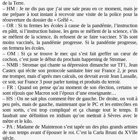
de la Terre.
– HM : Je ne dis pas que j’ai une sale peau en ce moment, mais je
me prépare à tout instant à recevoir une visite de la police pour la
réouverture du dossier du « Grêlé ».
– OR : Si tu fermes les écoles à cause de la pandémie, l’instruction
en pâtit, si l’instruction baisse, les gens se méfient de la science, s’ils
se méfient de la science, ils refusent de se faire vacciner. S’ils sont
moins vaccinés, la pandémie progresse. Si la pandémie progresse,
on fermera les écoles.
– OM : Si ça se trouve le mec qui s’est fait greffer un cœur de
cochon, c’est juste le début du prochain happening de Stromae.
– NMB : Stromae qui chante sa dépression dimanche sur TF1, Jean
Castex qui récite son protocole sanitaire hier sur France 2, je peux
me tromper, mais d’après mes calculs, on devrait avoir Jean Lassalle,
ce soir, sur France 3 pour parler tuning et produits du terroir.
– FR : Quand on pense qu’au moment de son élection, certains se
sont réjouis que Macron soit l’époux d’une enseignante…
– HS : On ne sait plus comment être de gauche. De droite, on voit à
peu près, mais de gauche, maintenant que le PC et les entrecôtes en
sont sortis, c’est trop compliqué et ça change tout le temps. Il
faudrait une définition en iridium qu’on mettrait à Sèvres avec le
mètre et le kilo.
– PA : Madame de Maintenon s’est tapée un des plus grands artistes
de son temps avant d’épouser le roi. C’est la Carla Bruni du XVIIe
siècle.