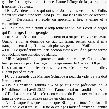
gauche fait la grève de la faim et l’autre l’éloge de la gastronomie
française. Fabuleux.
– DC : J’ai deux amies qui ont sucé Johnny, les veinardes ! Enfin,
c’était seulement une fève. Moi j’ai eu Brassens : un peu de respect !
– ES : Désormais à l’école on apprend à lire, à écrire et à
contaminer.
– PA : Le mouton a craint le loup toute sa vie. Mais c’est le berger
qui l’a mangé. Dicton géorgien.
– DrP : En téléconsultation, un patient m’a dit penser avoir le covid.
Quand je lui ai demandé ce qui lui faisait penser cela, il m’a
tranquillement dit qu’il ne sentait plus ses pets au lit. Voilà.
– DC : Le greffé d’un cœur de cochon s’est réveillé en pleine forme
et a réclamé une assiettée de glands.
– SJR : Aujourd’hui, le protocole sanitaire a changé. Ou peut-être
hier, je ne sais pas. J’ai reçu un télégramme de Castex : Objectif :
laisser au maximum les écoles ouvertes. Cela ne veut rien dire.
C’était peut-être hier.
– FC : J’apprends que Marlène Schiappa a peur du vide. Sa vie doit
être un enfer…
– OV : Christiane Taubira : « Si je suis élue présidente de la
République le 24 avril 2022, alors j’annoncerai ma candidature ».
– GD : La phrase « Mais c’est con comme du Blanquer, ça ! » est en
train de devenir un réflexe pavlovien chez moi.
– NP : Chaque fois que tu crois que Blanquer a touché le fond, il
sort la pelle et il creuse… Il ne devrait pas tarder à arriver au centre