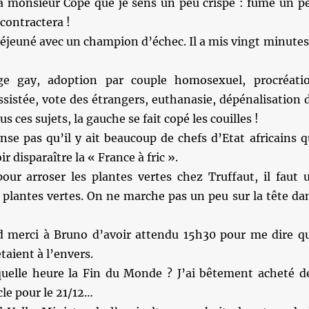
à monsieur Copé que je sens un peu crispé : fume un p
écontractera !
 déjeuné avec un champion d’échec. Il a mis vingt minutes
e gay, adoption par couple homosexuel, procréati
sistée, vote des étrangers, euthanasie, dépénalisation 
us ces sujets, la gauche se fait copé les couilles !
nse pas qu’il y ait beaucoup de chefs d’Etat africains q
ir disparaître la « France à fric ».
r arroser les plantes vertes chez Truffaut, il faut 
 plantes vertes. On ne marche pas un peu sur la tête da
 merci à Bruno d’avoir attendu 15h30 pour me dire q
taient à l’envers.
quelle heure la Fin du Monde ? J’ai bêtement acheté d
cle pour le 21/12…