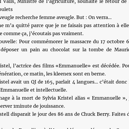
alls, Ministre de l’agriculture, souhaite le retour de 
oulets
eugle recherche femme aveugle. But : On verra…
 m’a quitté parce que je ne faisais pas attention à ell
e comme ça, j’écoutais pas vraiment.
uvelle: Pour commémorer le massacre du 17 octobre 6
é déposer un pain au chocolat sur la tombe de Mauri
istel, l’actrice des films «Emmanuelle» est décédée. Po
énération, ce matin, les kleenex sont en berne.
istel avait un QI de 165, parlait 4 langues… c’était donc 
Emmanuelle et intellectuelle.
ge à la mort de Sylvia Kristel alias « Emmanuelle », 
server 1minute de jouissance.
stell disparait le jour des 86 ans de Chuck Berry. Faites 