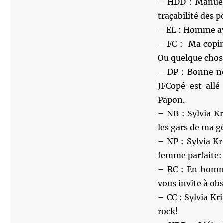
– HDD : Manuel V
traçabilité des p
– EL : Homme av
– FC : Ma copine
Ou quelque chos
– DP : Bonne no
JFCopé est all
Papon.
– NB : Sylvia Kr
les gars de ma g
– NP : Sylvia Kr
femme parfaite: 
– RC : En homma
vous invite à ob
– CC : Sylvia Kri
rock!