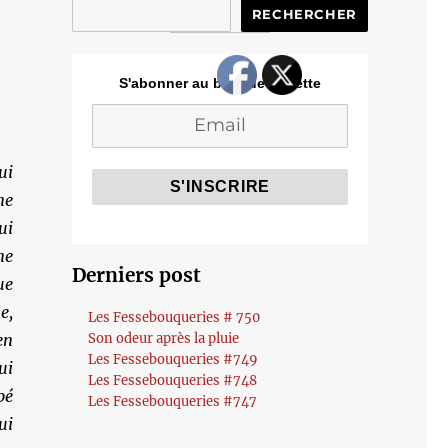
RECHERCHER
S'abonner au blog de Cozette
ui
ne
ui
ne
Derniers post
ue
e,
Les Fessebouqueries # 750
en
Son odeur après la pluie
Les Fessebouqueries #749
ui
Les Fessebouqueries #748
pé
Les Fessebouqueries #747
ui