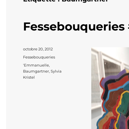
Fessebouqueries 
Publié
octobre 20, 2012
le
Catégories
Fessebouqueries
Étiquettes
'Emmanuelle
,
Baumgartner
,
Sylvia
Kristel