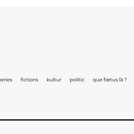
eries
fictions
kultur
politic
que fœtus là ?