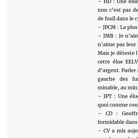
– HD : Une élue
non c’est pas de
de fusil dans le 
– JPCM : La plus 
– JMB : Je n’aim
n’aime pas leur 
Mais je déteste l
cette élue EELV
d’argent. Parler 
gauche des fu
minable, au mi
– JPT : Une élu
quoi comme coule
– CD : Geoffro
formidable dans 
– CV a mis aujo