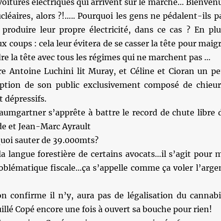
 voitures électriques qui arrivent sur le marché… Bienven
cléaires, alors ?!….. Pourquoi les gens ne pédalent-ils p
produire leur propre électricité, dans ce cas ? En plu
x coups : cela leur évitera de se casser la tête pour maigr
re la tête avec tous les régimes qui ne marchent pas …
e Antoine Luchini lit Muray, et Céline et Cioran un pe
eption de son public exclusivement composé de chieur
t dépressifs.
aumgartner s’apprête à battre le record de chute libre 
de et Jean-Marc Ayrault
 quoi sauter de 39.000mts?
la langue forestière de certains avocats…il s’agit pour 
roblématique fiscale…ça s’appelle comme ça voler l’arge
 confirme il n’y, aura pas de légalisation du cannabi
illé Copé encore une fois à ouvert sa bouche pour rien!