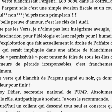
 verte blanchissait l’argent…400 000€ dans le coffre…
 l’argent sale c’est une simple évasion fiscale et un co
cul?? non??? j’ai pris mon primpéran!!!!!
belle preuve d’amour, c’est les clés de l’Audi.
e pas les Verts, je n’aime pas leur intégrisme aveugle, 
fascination pour l’idéologie et leur mépris pour l’humai
’exploitation que fait actuellement la droite de l’affaire 
 qui serait impliquée dans une affaire de blanchime
de « permissivité » pour tenter de faire de tous les élus 
meurs de pétards irresponsables, c’est francheme
nimum.
e verte qui blanchit de l’argent gagné au noir, ça don
ur pour finir ?
y Didier, secretaire national de l’UMP. Absolume
le rôle. Antipathique à souhait. Je vous le recommande.
urd’hui un collant qui descend tout seul et constate q