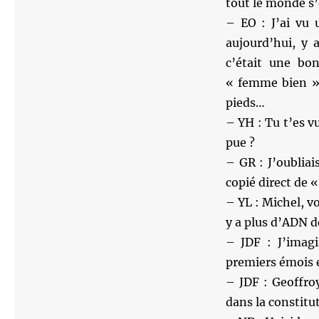
tout le monde s’
– EO : J’ai vu 
aujourd’hui, y 
c’était une bo
« femme bien » 
pieds…
– YH : Tu t’es v
pue ?
– GR : J’oubliai
copié direct de 
– YL : Michel, v
y a plus d’ADN d
– JDF : J’imagi
premiers émois 
– JDF : Geoffroy
dans la constitu