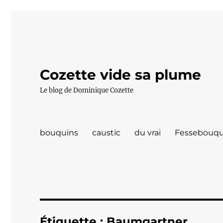
Cozette vide sa plume
Le blog de Dominique Cozette
bouquins
caustic
du vrai
Fessebouqu
Étiquette :
Baumgartner