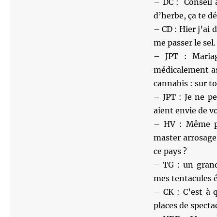
– DC : Conseil 
d’herbe, ça te d
– CD : Hier j’ai
me passer le sel.
– JPT : Mariag
médicalement as
cannabis : sur to
– JPT : Je ne pe
aient envie de vo
– HV : Même pou
master arrosage
ce pays ?
– TG : un grand
mes tentacules é
– CK : C’est à 
places de specta