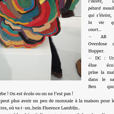
l’ouvre, 
pétard mouil
qui s’éteint, 
la vie q
court…
– AB 
Overdose 
Hopper.
– DC : U
élue éco
prise la ma
dans le sa
Ben quo
rbe ! On est écolo ou on ne l’est pas !
 peut plus avoir un peu de monnaie à la maison pour l
es, où va t-on..hein Florence Lamblin..