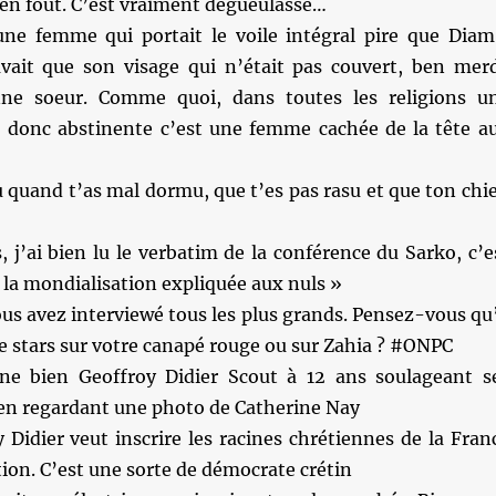
en fout. C’est vraiment dégueulasse…
une femme qui portait le voile intégral pire que Diam
avait que son visage qui n’était pas couvert, ben mer
nne soeur. Comme quoi, dans toutes les religions u
donc abstinente c’est une femme cachée de la tête a
u quand t’as mal dormu, que t’es pas rasu et que ton chi
s, j’ai bien lu le verbatim de la conférence du Sarko, c’e
« la mondialisation expliquée aux nuls »
ous avez interviewé tous les plus grands. Pensez-vous qu’
e stars sur votre canapé rouge ou sur Zahia ? #ONPC
ne bien Geoffroy Didier Scout à 12 ans soulageant s
en regardant une photo de Catherine Nay
 Didier veut inscrire les racines chrétiennes de la Fran
tion. C’est une sorte de démocrate crétin