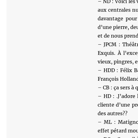
– ND : Voici les
aux centrales nu
davantage pour 
d’une pierre, deu
et de nous prend
– JPCM : Théâtr
Exquis. À l’exc
vieux, pingres, e
– HDD : Félix B
François Hollan
– CB : ça sers à
– HD : .J’adore 
cliente d’une p
des autres??
– ML : Matignon
effet pétard mou