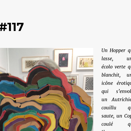
#117
Un Hopper q
lasse, u
écolo verte q
blanchit, u
icône érotiq
qui s’envol
un Autrichi
couillu q
saute, un Co
coulé q