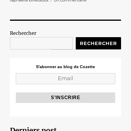
raphaelle billetdoux
Un commentaire
Marie
Billetdoux
:
vous
m’en
Rechercher
mettrez
un
RECHERCHER
gros
kilo.
S'abonner au blog de Cozette
Derniers post