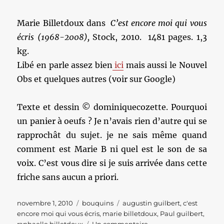
Marie Billetdoux dans
C’est encore moi qui vous
écris (1968-2008),
Stock, 2010. 1481 pages. 1,3
kg.
Libé en parle assez bien
ici
mais aussi le Nouvel
Obs et quelques autres (voir sur Google)
Texte et dessin © dominiquecozette. Pourquoi
un panier à oeufs ? Je n’avais rien d’autre qui se
rapprochât du sujet. je ne sais même quand
comment est Marie B ni quel est le son de sa
voix. C’est vous dire si je suis arrivée dans cette
friche sans aucun a priori.
Publié
Catégories
Étiquettes
novembre 1, 2010
bouquins
augustin guilbert
,
c'est
le
encore moi qui vous écris
,
marie billetdoux
,
Paul guilbert
,
sur