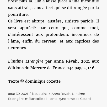
n’est plus là. Elle a laissé place à une inconnue
sans attrait, sans affect qui se dit rongée par la
pourriture.
Ce livre est abrupt, austère, sinistre parfois. Il
sera apprécié par ceux qui, comme moi,
s’intéressent aux profondeurs inconnues de
l’âme, enfin du cerveau, et aux caprices des
neurones.
L’Intime Etrangère
par Anna Révah, 2021 aux
éditions du Mercure de France. 134 pages, 14€.
Texte © dominique cozette
Publié
Catégories
Étiquettes
août 30, 2021
bouquins
Anna Révah
,
L'Intime
le
Etrangère
,
mélancolie délirante
,
syndrome de Cotard