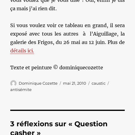
vous voulez que je vous dise ! Oui, enfin je dis
ça mais j’ai rien dit.
Si vous voulez voir ce tableau en grand, il sera
exposé avec tous les autres à l’Aiguillage, la
galerie des Frigos, du 26 mai au 12 juin. Plus de
détails ici.
Texte et peinture © dominiquecozette
Auteur
Publié
Catégories
Étiquettes
Dominique Cozette
mai 21, 2010
caustic
le
antisémite
3 réflexions sur « Question
casher »