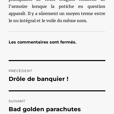
l’armoire lorsque la potiche en question
apparaît. Il y a sûrement un moyen terme entre
le nu intégral et le voile du même nom.
Les commentaires sont fermés.
Navigation
PRÉCÉDENT
de
Drôle de banquier !
Publication
précédente :
l’article
SUIVANT
Bad golden parachutes
Publication