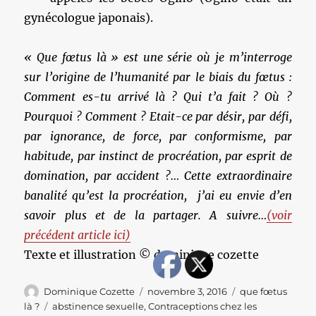
gynécologue japonais).
« Que fœtus là » est une série où je m’interroge
sur l’origine de l’humanité par le biais du fœtus :
Comment es-tu arrivé là ? Qui t’a fait ? Où ?
Pourquoi ? Comment ? Etait-ce par désir,
par défi,
par ignorance, de force, par conformisme, par
habitude, par instinct de procréation, par esprit de
domination, par accident ?… Cette extraordinaire
banalité qu’est la procréation, j’ai eu envie d’en
savoir plus et de la partager. A suivre…
(voir
précédent article ici)
Texte et illustration © dominique cozette
Auteur
Publié
Catégories
Dominique Cozette
novembre 3, 2016
que fœtus
le
Étiquettes
là ?
abstinence sexuelle
,
Contraceptions chez les