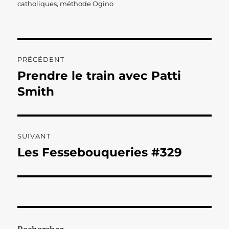
catholiques
,
méthode Ogino
Navigation
PRÉCÉDENT
de
Prendre le train avec Patti
Publication
précédente :
Smith
l’article
SUIVANT
Les Fessebouqueries #329
Publication
suivante :