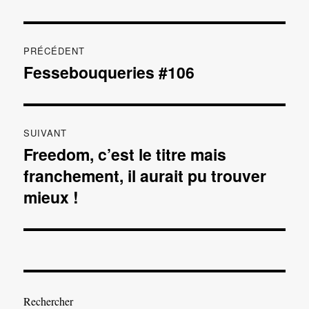
Navigation
PRÉCÉDENT
de
Fessebouqueries #106
Publication
précédente :
l’article
SUIVANT
Freedom, c’est le titre mais
Publication
franchement, il aurait pu trouver
suivante :
mieux !
Rechercher