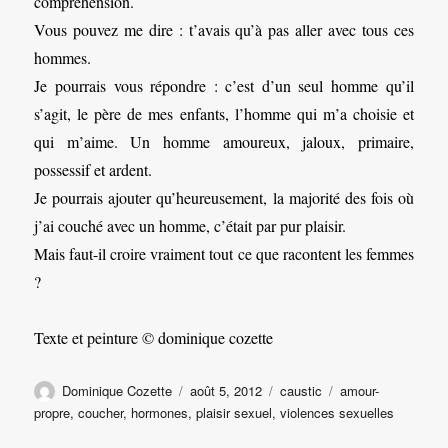
compréhension.
Vous pouvez me dire : t’avais qu’à pas aller avec tous ces
hommes.
Je pourrais vous répondre : c’est d’un seul homme qu’il
s’agit, le père de mes enfants, l’homme qui m’a choisie et
qui m’aime. Un homme amoureux, jaloux, primaire,
possessif et ardent.
Je pourrais ajouter qu’heureusement, la majorité des fois où
j’ai couché avec un homme, c’était par pur plaisir.
Mais faut-il croire vraiment tout ce que racontent les femmes
?
Texte et peinture © dominique cozette
Auteur
Publié
Catégories
Étiquettes
Dominique Cozette
août 5, 2012
caustic
amour-
le
propre
,
coucher
,
hormones
,
plaisir sexuel
,
violences sexuelles