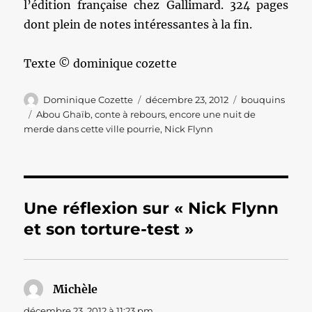
l’édition française chez Gallimard. 324 pages
dont plein de notes intéressantes à la fin.
Texte © dominique cozette
Auteur
Publié
Catégories
Dominique Cozette
décembre 23, 2012
bouquins
le
Étiquettes
Abou Ghaïb
,
conte à rebours
,
encore une nuit de
merde dans cette ville pourrie
,
Nick Flynn
Une réflexion sur « Nick Flynn
et son torture-test »
Michèle
dit :
décembre 23, 2012 à 11:23 pm