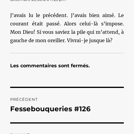
J’avais lu le précédent. J’avais bien aimé. Le
courant était passé. Alors celui-là s’impose.
Mon Dieu! Si vous saviez la pile qui m’attend, à
gauche de mon oreiller. Vivrai-je jusque là?
Les commentaires sont fermés.
Navigation
PRÉCÉDENT
de
Fessebouqueries #126
Publication
précédente :
l’article