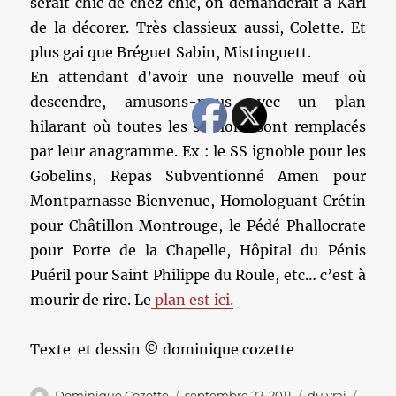
serait chic de chez chic, on demanderait à Karl
de la décorer. Très classieux aussi, Colette. Et
plus gai que Bréguet Sabin, Mistinguett.
En attendant d’avoir une nouvelle meuf où
descendre, amusons-nous avec un plan
hilarant où toutes les stations sont remplacés
par leur anagramme. Ex : le SS ignoble pour les
Gobelins, Repas Subventionné Amen pour
Montparnasse Bienvenue, Homologuant Crétin
pour Châtillon Montrouge, le Pédé Phallocrate
pour Porte de la Chapelle, Hôpital du Pénis
Puéril pour Saint Philippe du Roule, etc… c’est à
mourir de rire. Le
plan est ici.
Texte et dessin © dominique cozette
Auteur
Publié
Catégories
Étiqu
Dominique Cozette
septembre 22, 2011
du vrai