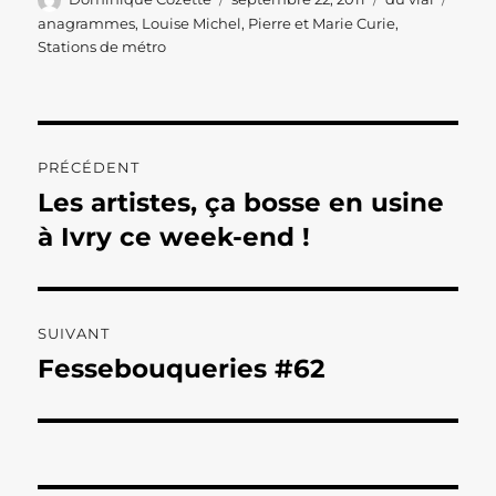
le
anagrammes
,
Louise Michel
,
Pierre et Marie Curie
,
Stations de métro
Navigation
PRÉCÉDENT
de
Les artistes, ça bosse en usine
Publication
précédente :
à Ivry ce week-end !
l’article
SUIVANT
Fessebouqueries #62
Publication
suivante :