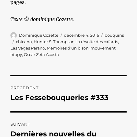
pages.
Texte © dominique Cozette.
Auteur
Publié
Catégories
Dominique Cozette
décembre 4, 2016
bouquins
le
Étiquettes
chicano
,
Hunter S. Thompson
,
la révolte des cafards
,
Las Vegas Parano
,
Mémoires d'un bison
,
mouvement
hippy
,
Oscar Zeta Acosta
Navigation
PRÉCÉDENT
de
Les Fessebouqueries #333
Publication
précédente :
l’article
SUIVANT
Dernières nouvelles du
Publication