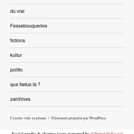
du vrai
Fessebouqueries
fictions
kultur
politic
que fœtus là ?
zarchives
Cozette vide sa plume
Fièrement propulsé par WordPress
Social media & sharing icons powered by
UltimatelySocial