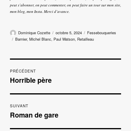
peut s’abonner, on peut commenter, on peut faire un tour sur mon site,
mon blog, mon Insta. Merci d’avance.
Auteur
Publié
Catégories
Dominique Cozette
octobre 5, 2024
Fessebouqueries
le
Étiquettes
Barnier
,
Michel Blanc
,
Paul Watson
,
Retailleau
Navigation
PRÉCÉDENT
de
Horrible père
Publication
précédente :
l’article
SUIVANT
Roman de gare
Publication
suivante :