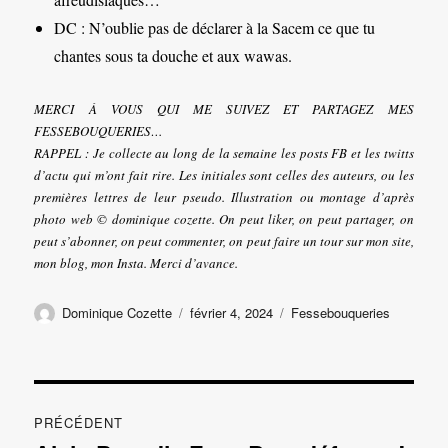
DC : N’oublie pas de déclarer à la Sacem ce que tu
chantes sous ta douche et aux wawas.
MERCI À VOUS QUI ME SUIVEZ ET PARTAGEZ MES
FESSEBOUQUERIES…
RAPPEL : Je collecte au long de la semaine les posts FB et les twitts
d’actu qui m’ont fait rire. Les initiales sont celles des auteurs, ou les
premières lettres de leur pseudo. Illustration ou montage d’après
photo web © dominique cozette. On peut liker, on peut partager, on
peut s’abonner, on peut commenter, on peut faire un tour sur mon site,
mon blog, mon Insta. Merci d’avance.
Auteur
Publié
Catégories
Dominique Cozette
février 4, 2024
Fessebouqueries
le
Navigation
PRÉCÉDENT
de