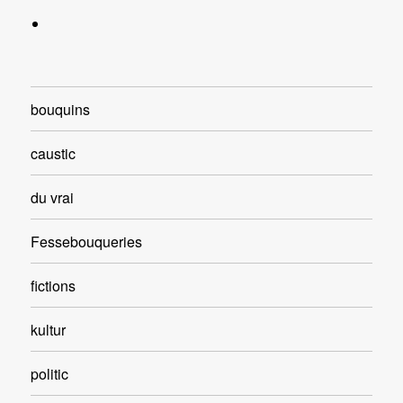
bouquins
caustic
du vrai
Fessebouqueries
fictions
kultur
politic