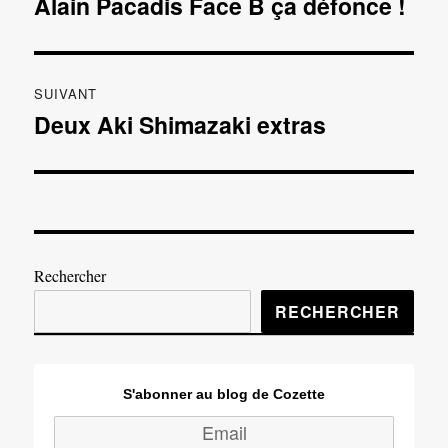
Alain Pacadis Face B ça défonce !
Publication
précédente :
l’article
SUIVANT
Deux Aki Shimazaki extras
Publication
suivante :
Rechercher
RECHERCHER
S'abonner au blog de Cozette