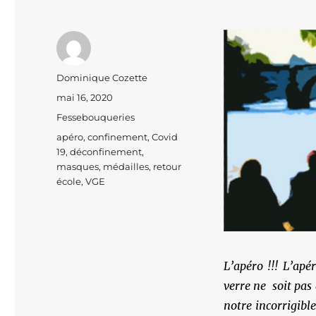
Auteur
Dominique Cozette
Publié
mai 16, 2020
le
Catégories
Fessebouqueries
Étiquettes
apéro
,
confinement
,
Covid
19
,
déconfinement
,
masques
,
médailles
,
retour
école
,
VGE
L’apéro !!! L’apér
verre ne soit pas 
notre incorrigib