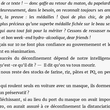
de ce texte ! — donc gaffe au retour du maton, du papelard
 Heureusement, dans le besoin, on reconnaît toujours ses am
, la preuve : les médailles ! Quoi de plus chic, de pl
 plus précieux qu’une superbe médaille fichée sur le beau se
ui aura tout fait pour la mériter ? Cessons de ressasser n
in et bon week-end hydro-alcoolique, dear friends !
çais sur 10 ne font plus confiance au gouvernement et l
nt en réanimation.
ccès du déconfinement dépend de notre intelligen
u’est-ce qu’il dit ? — Il dit qu’on va tous mourir.
 nous reste des stocks de farine, riz, pâtes et PQ, on pe
?
 qui roulent seuls en voiture avec un masque, ils dorme
un préservatif ?
fléchissant, si au lieu du port du masque on avait impo
ro, on aurait assuré à ce déconfinement la distanciati