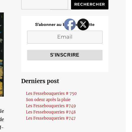
RECHERCHER
S'abonner au blog de Cozette
Derniers post
Les Fessebouqueries # 750
Son odeur après la pluie
Les Fessebouqueries #749
le
Les Fessebouqueries #748
Les Fessebouqueries #747
de
d-