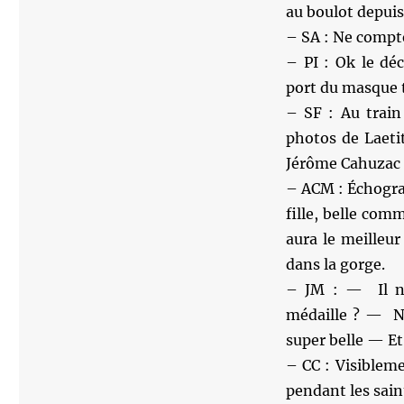
au boulot depuis
– SA : Ne compte
– PI : Ok le déc
port du masque t
– SF : Au train
photos de Laeti
Jérôme Cahuzac
– ACM : Échograp
fille, belle co
aura le meilleu
dans la gorge.
– JM : — Il n
médaille ? — No
super belle — Et
– CC : Visiblem
pendant les sain