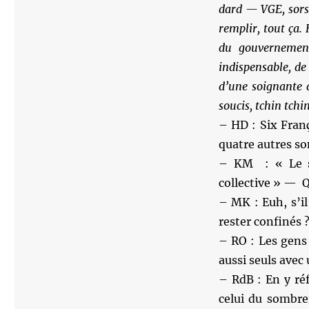
dard — VGE, sors 
remplir, tout ça.
du gouvernement
indispensable, de
d’une soignante q
soucis, tchin tch
– HD : Six Fran
quatre autres so
– KM : « Le su
collective » — Q
– MK : Euh, s’il
rester confinés 
– RO : Les gens
aussi seuls avec 
– RdB : En y ré
celui du sombre