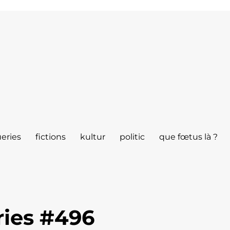
eries
fictions
kultur
politic
que fœtus là ?
ries #496