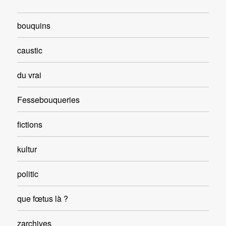
bouquins
caustic
du vrai
Fessebouqueries
fictions
kultur
politic
que fœtus là ?
zarchives