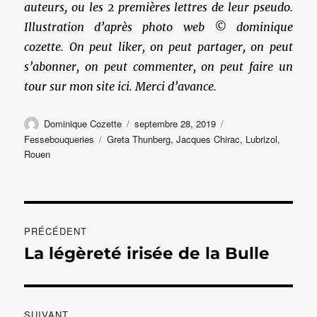
auteurs, ou les 2 premières lettres de leur pseudo.
Illustration d’après photo web © dominique
cozette. On peut liker, on peut partager, on peut
s’abonner, on peut commenter, on peut faire un
tour sur mon site ici. Merci d’avance.
Auteur
Publié
Catégories
Dominique Cozette
septembre 28, 2019
le
Étiquettes
Fessebouqueries
Greta Thunberg
,
Jacques Chirac
,
Lubrizol
,
Rouen
Navigation
PRÉCÉDENT
de
La légèreté irisée de la Bulle
Publication
précédente :
l’article
SUIVANT