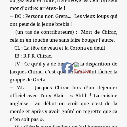
du gaz était en fuite, il a envoyé les CRS. Un seul
mot d’ordre: arrêtez-le !
– DC : Persona non Greta… Les vieux loups qui
ont peur de la jeune brebis !
– (un tas de contributeurs) : Mort de Chirac,
cela m’en touche une sans faire bouger l’autre.
– CL : La tête de veau et la Corona en deuil
– JB : R.P.R. Chirac.
– JV : Ce qu’il y a de bien avec la disparition de
Jacques Chirac, c’est que certains vont lâcher la
grappe de Greta
– ML : Jacques Chirac lors d’un déjeuner
officiel avec Tony Blair : « Ahhh ! La cuisine
anglaise , au début on croit que c’est de la
merde et après y avoir goûté on regrette que ça
n’en soit pas ».