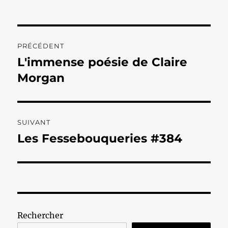
Navigation
PRÉCÉDENT
de
L'immense poésie de Claire
Publication
précédente :
Morgan
l’article
SUIVANT
Les Fessebouqueries #384
Publication
suivante :
Rechercher