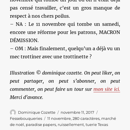
pas censé travailler, c’est un gros manque de
respect à nos chers poilus.
– NA : Le 11 novembre qui tombe un samedi,
encore une réforme pour les patrons, MACRON
DÉMISSION.
– OM : Mais finalement, quelqu’un a déjà vu un
mec trottiner avec une trottinette ?
Illustration © dominique cozette. On peut liker, on
peut partager, on peut s’abonner, on peut
commenter, on peut faire un tour sur
mon site ici.
Merci d’avance.
Auteur
Publié
Catégories
Dominique Cozette
novembre 11, 2017
le
Étiquettes
Fessebouqueries
11 novembre
,
280 caractères
,
marché
de noël
,
paradise papers
,
ruissellement
,
tuerie Texas