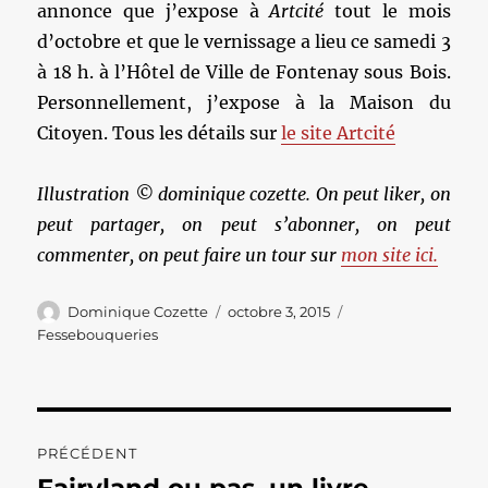
annonce que j’expose à
Artcité
tout le mois
d’octobre et que le vernissage a lieu ce samedi 3
à 18 h. à l’Hôtel de Ville de Fontenay sous Bois.
Personnellement, j’expose à la Maison du
Citoyen. Tous les détails sur
le site Artcité
Illustration © dominique cozette. On peut liker, on
peut partager, on peut s’abonner, on peut
commenter, on peut faire un tour sur
mon site ici.
Auteur
Publié
Catégories
Dominique Cozette
octobre 3, 2015
le
Fessebouqueries
Navigation
PRÉCÉDENT
de
Fairyland ou pas, un livre
Publication