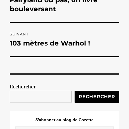
précédente :
bouleversant
l’article
SUIVANT
103 mètres de Warhol !
Publication
suivante :
Rechercher
RECHERCHER
S'abonner au blog de Cozette