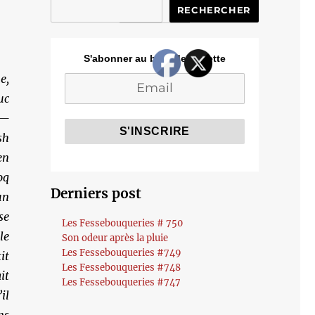
RECHERCHER
S'abonner au blog de Cozette
e,
uc
 —
sh
en
oq
Derniers post
un
se
Les Fessebouqueries # 750
le
Son odeur après la pluie
Les Fessebouqueries #749
it
Les Fessebouqueries #748
it
Les Fessebouqueries #747
il