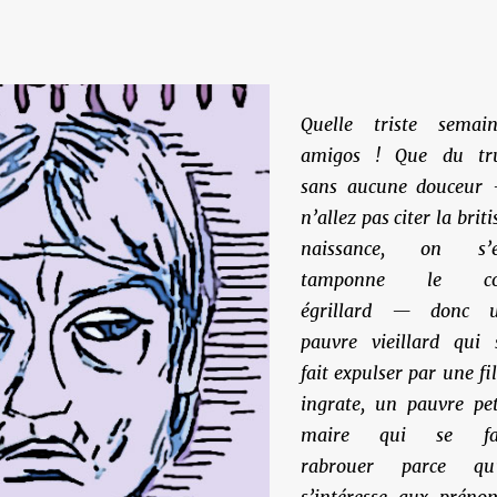
Quelle triste semain
amigos ! Que du tr
sans aucune douceur
n’allez pas citer la briti
naissance, on s’
tamponne le c
égrillard — donc 
pauvre vieillard qui 
fait expulser par une fil
ingrate, un pauvre pet
maire qui se fa
rabrouer parce qu’