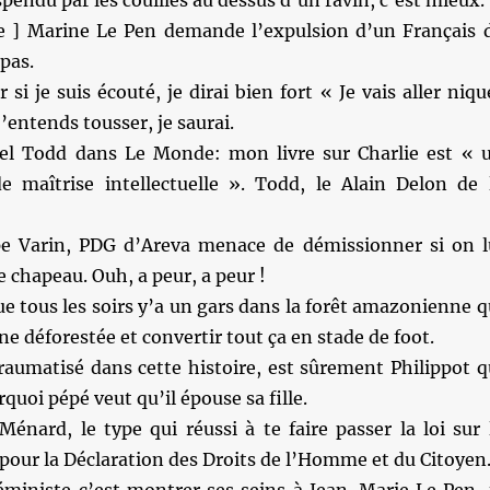
pendu par les couilles au dessus d’un ravin, c’est mieux.
te ] Marine Le Pen demande l’expulsion d’un Français 
 pas.
 si je suis écouté, je dirai bien fort « Je vais aller niqu
 j’entends tousser, je saurai.
l Todd dans Le Monde: mon livre sur Charlie est « 
e maîtrise intellectuelle ». Todd, le Alain Delon de 
e Varin, PDG d’Areva menace de démissionner si on l
e chapeau. Ouh, a peur, a peur !
ue tous les soirs y’a un gars dans la forêt amazonienne q
ne déforestée et convertir tout ça en stade de foot.
raumatisé dans cette histoire, est sûrement Philippot q
uoi pépé veut qu’il épouse sa fille.
énard, le type qui réussi à te faire passer la loi sur 
our la Déclaration des Droits de l’Homme et du Citoye