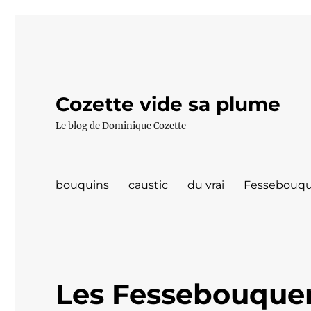
Cozette vide sa plume
Le blog de Dominique Cozette
bouquins
caustic
du vrai
Fessebouqu
Les Fessebouquer