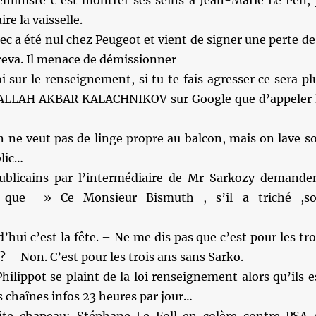
féministe c’est montrer ses seins à Jean-Marie Le Pen, 
ire la vaisselle.
ec a été nul chez Peugeot et vient de signer une perte de
reva. Il menace de démissionner
oi sur le renseignement, si tu te fais agresser ce sera pl
r ALLAH AKBAR KALACHNIKOV sur Google que d’appeler 
n ne veut pas de linge propre au balcon, mais on lave s
blic…
ublicains par l’intermédiaire de Mr Sarkozy demande
t que » Ce Monsieur Bismuth , s’il a triché ,so
’hui c’est la fête. – Ne me dis pas que c’est pour les tro
? – Non. C’est pour les trois ans sans Sarko.
hilippot se plaint de la loi renseignement alors qu’ils e
es chaînes infos 23 heures par jour…