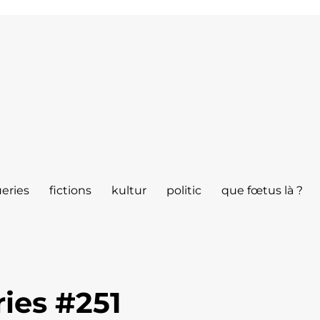
eries
fictions
kultur
politic
que fœtus là ?
ies #251