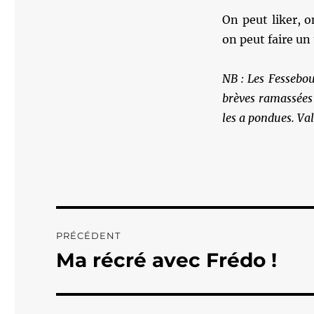
On peut liker, 
on peut faire un
NB : Les Fessebouq
brèves ramassées 
les a pondues. Val
Navigation
PRÉCÉDENT
de
Ma récré avec Frédo !
Publication
précédente :
l’article