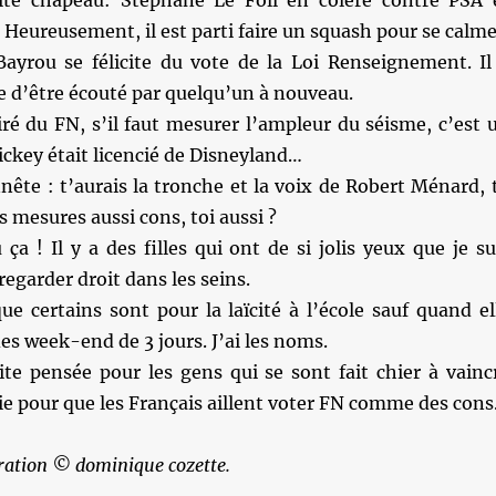
ite chapeau: Stéphane Le Foll en colère contre PSA 
. Heureusement, il est parti faire un squash pour se calme
Bayrou se félicite du vote de la Loi Renseignement. Il
 d’être écouté par quelqu’un à nouveau.
ré du FN, s’il faut mesurer l’ampleur du séisme, c’est 
ckey était licencié de Disneyland…
nête : t’aurais la tronche et la voix de Robert Ménard, 
s mesures aussi cons, toi aussi ?
 ça ! Il y a des filles qui ont de si jolis yeux que je su
regarder droit dans les seins.
ue certains sont pour la laïcité à l’école sauf quand el
es week-end de 3 jours. J’ai les noms.
te pensée pour les gens qui se sont fait chier à vainc
e pour que les Français aillent voter FN comme des cons
ration © dominique cozette.