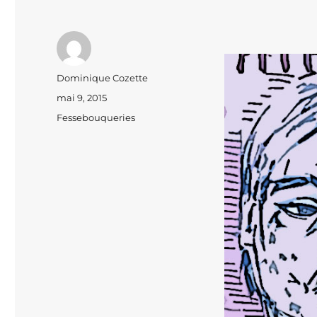
Auteur
Dominique Cozette
Publié
mai 9, 2015
le
Catégories
Fessebouqueries