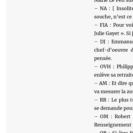
Marie Le Pen sus
– NA : [ Insoli
souche, n’est ce
– FIA : Pour voir
Julie Gayet ». Si
– DJ : Emmanue
chef-d’oeuvre d
pensée.
– OVH : Philipp
enlève sa retrait
– AM : Et dire q
va mesurer la zo
– RR : Le plus t
se demande pourq
– OM : Robert M
Renseignement p