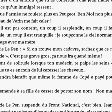
virer d’un endroit que tu as construit Voilà Jean marie 
ce qu’un immigré ressent .
 que l’armée ne roulera plus en Peugeot. Ben Moi non plus
au de Varin me fait caler !
l est pas content, un coup il resplendit, un coup il fa
le, un coup il est tranquille : je soupçonne le ciel norma
stage avec ma mère
ie Le Pen : « Si on trouve mon cadavre, sachez que ce 
ide ». C’est pas grave gros, ça nous ira quand même !
t de solitude lorsque ton medecin te palpe les seins 
ue tu es entrain de lui caresser les cheveux…
endra bientôt que même la femme de Copé a payé po
demande à sa fille de cesser de porter son nom ! Non ma
ie Le Pen suspendu du Front National, c’est bien. Jea