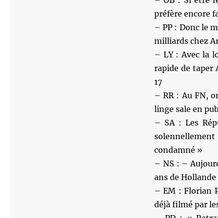
– OB : Si être 
préfère encore fa
– PP : Donc le m
milliards chez A
– LY : Avec la l
rapide de tape
17
– RR : Au FN, o
linge sale en pu
– SA : Les Rép
solennellemen
condamné »
– NS : – Aujourd
ans de Hollande 
– EM : Florian P
déjà filmé par l