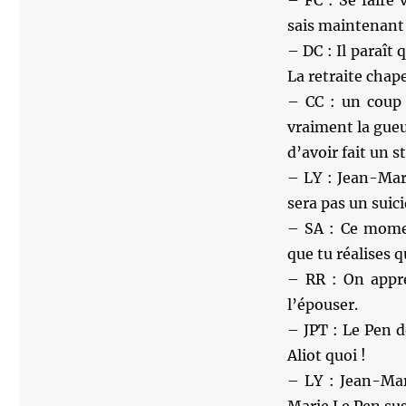
– FC : Se faire 
sais maintenant 
– DC : Il paraît
La retraite chape
– CC : un coup i
vraiment la gueu
d’avoir fait un 
– LY : Jean-Mar
sera pas un suic
– SA : Ce momen
que tu réalises q
– RR : On appr
l’épouser.
– JPT : Le Pen 
Aliot quoi !
– LY : Jean-Mar