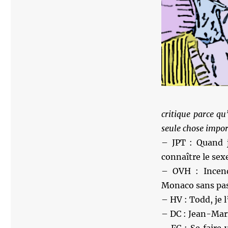
critique parce qu
seule chose impor
– JPT : Quand 
connaître le sexe
– OVH : Incendi
Monaco sans pass
– HV : Todd, je 
– DC : Jean-Mari