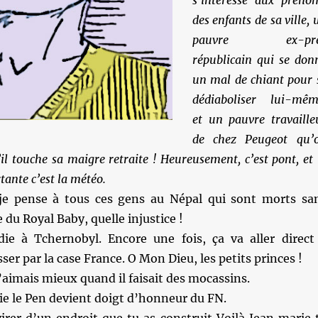
s’intéresse aux préno
des enfants de sa ville, 
pauvre ex-pre
républicain qui se don
un mal de chiant pour 
dédiaboliser lui-mêm
et un pauvre travaille
de chez Peugeot qu’
’il touche sa maigre retraite ! Heureusement, c’est pont, et 
tante c’est la météo.
je pense à tous ces gens au Népal qui sont morts sa
 du Royal Baby, quelle injustice !
e à Tchernobyl. Encore une fois, ça va aller direct
er par la case France. O Mon Dieu, les petits princes !
l’aimais mieux quand il faisait des mocassins.
e le Pen devient doigt d’honneur du FN.