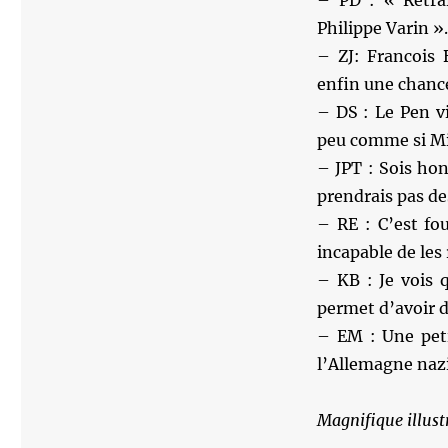
– PD : « Retra
Philippe Varin »
– ZJ: Francois 
enfin une chance
– DS : Le Pen vi
peu comme si Mi
– JPT : Sois hon
prendrais pas de
– RE : C’est fou
incapable de les 
– KB : Je vois q
permet d’avoir d
– EM : Une peti
l’Allemagne nazi
Magnifique illust