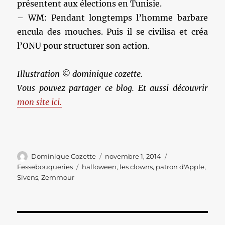
présentent aux élections en Tunisie.
– WM: Pendant longtemps l’homme barbare
encula des mouches. Puis il se civilisa et créa
l’ONU pour structurer son action.
Illustration © dominique cozette.
Vous pouvez partager ce blog. Et aussi découvrir
mon site ici.
Auteur
Publié
Catégories
Dominique Cozette
novembre 1, 2014
le
Étiquettes
Fessebouqueries
halloween
,
les clowns
,
patron d'Apple
,
Sivens
,
Zemmour
Navigation