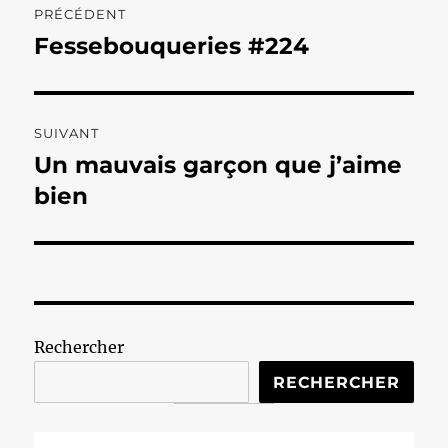
PRÉCÉDENT
de
Fessebouqueries #224
Publication
précédente :
l’article
SUIVANT
Un mauvais garçon que j’aime
Publication
suivante :
bien
Rechercher
RECHERCHER