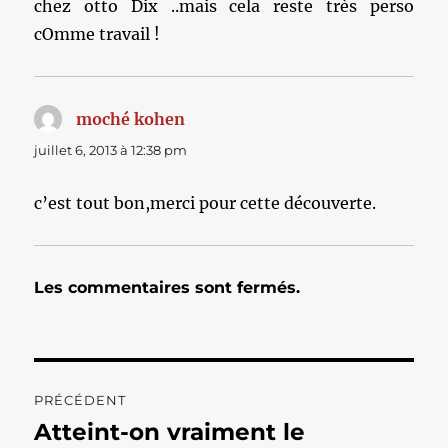
chez otto Dix ..mais cela reste très perso
cOmme travail !
moché kohen
dit :
juillet 6, 2013 à 12:38 pm
c’est tout bon,merci pour cette découverte.
Les commentaires sont fermés.
Navigation
PRÉCÉDENT
de
Atteint-on vraiment le
Publication