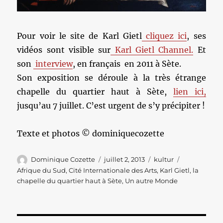
Pour voir le site de Karl Gietl
cliquez ici
, ses
vidéos sont visible sur
Karl Gietl Channel.
Et
son
interview
, en français en 2011 à Sète.
Son exposition se déroule à la très étrange
chapelle du quartier haut à Sète,
lien ici,
jusqu’au 7 juillet. C’est urgent de s’y précipiter !
Texte et photos © dominiquecozette
Auteur
Publié
Catégories
Étiquettes
Dominique Cozette
juillet 2, 2013
kultur
le
Afrique du Sud
,
Cité Internationale des Arts
,
Karl Gietl
,
la
chapelle du quartier haut à Sète
,
Un autre Monde