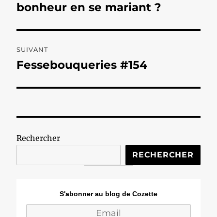
précédente :
bonheur en se mariant ?
l’article
SUIVANT
Fessebouqueries #154
Publication
suivante :
Rechercher
RECHERCHER
S'abonner au blog de Cozette