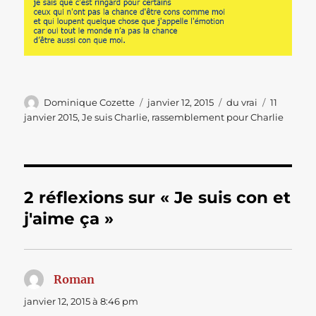
Auteur
Publié
Catégories
Étiquette
Dominique Cozette
janvier 12, 2015
du vrai
11
le
janvier 2015
,
Je suis Charlie
,
rassemblement pour Charlie
2 réflexions sur « Je suis con et
j'aime ça »
Roman
dit :
janvier 12, 2015 à 8:46 pm