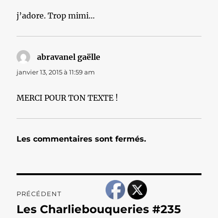
j’adore. Trop mimi…
abravanel gaëlle
dit :
janvier 13, 2015 à 11:59 am
MERCI POUR TON TEXTE !
Les commentaires sont fermés.
Navigation
PRÉCÉDENT
de
Les Charliebouqueries #235
Publication