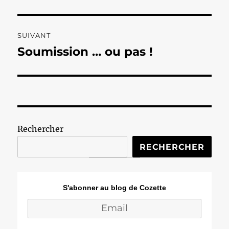
précédente :
l’article
SUIVANT
Soumission … ou pas !
Publication
suivante :
Rechercher
RECHERCHER
S'abonner au blog de Cozette