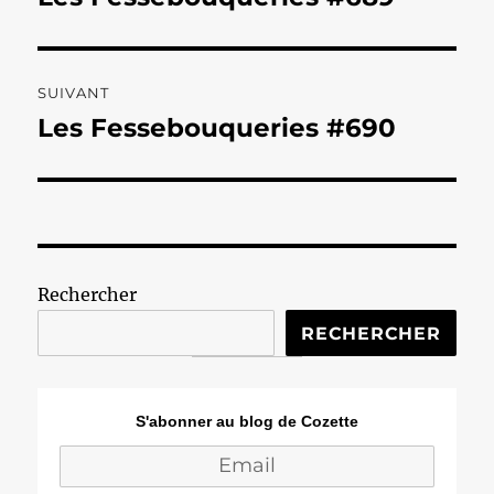
précédente :
l’article
SUIVANT
Les Fessebouqueries #690
Publication
suivante :
Rechercher
RECHERCHER
S'abonner au blog de Cozette