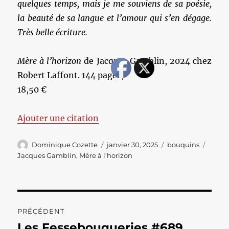
quelques temps, mais je me souviens de sa poésie,
la beauté de sa langue et l’amour qui s’en dégage.
Très belle écriture.
Mère à l’horizon
de Jacques Gamblin, 2024 chez
Robert Laffont. 144 pages,
18,50 €
Ajouter une citation
Auteur
Publié
Catégories
Étiqu
Dominique Cozette
janvier 30, 2025
bouquins
le
Jacques Gamblin
,
Mère à l'horizon
Navigation
PRÉCÉDENT
de
Les Fessebouqueries #689
Publication