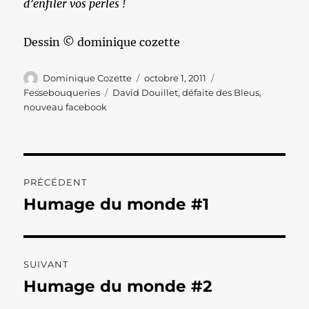
d’enfiler vos perles !
Dessin © dominique cozette
Auteur
Publié
Catégories
Dominique Cozette
octobre 1, 2011
le
Étiquettes
Fessebouqueries
David Douillet
,
défaite des Bleus
,
nouveau facebook
Navigation
PRÉCÉDENT
de
Humage du monde #1
Publication
précédente :
l’article
SUIVANT
Humage du monde #2
Publication
suivante :