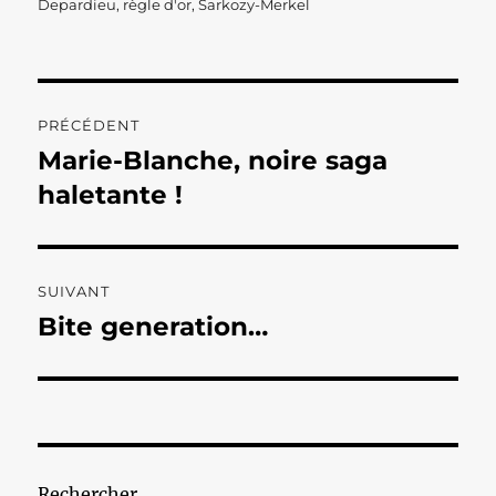
Depardieu
,
règle d'or
,
Sarkozy-Merkel
Navigation
PRÉCÉDENT
de
Marie-Blanche, noire saga
Publication
précédente :
haletante !
l’article
SUIVANT
Bite generation…
Publication
suivante :
Rechercher