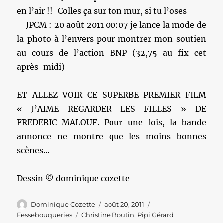
en l’air !! Colles ça sur ton mur, si tu l’oses
– JPCM : 20 août 2011 00:07 je lance la mode de
la photo à l’envers pour montrer mon soutien
au cours de l’action BNP (32,75 au fix cet
après-midi)
ET ALLEZ VOIR CE SUPERBE PREMIER FILM
« J’AIME REGARDER LES FILLES » DE
FREDERIC MALOUF. Pour une fois, la bande
annonce ne montre que les moins bonnes
scènes…
Dessin © dominique cozette
Auteur
Publié
Catégories
Dominique Cozette
août 20, 2011
le
Étiquettes
Fessebouqueries
Christine Boutin
,
Pipi Gérard