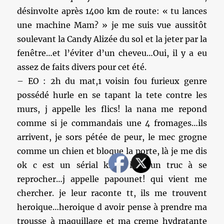
désinvolte après 1400 km de route: « tu lances
une machine Mam? » je me suis vue aussitôt
soulevant la Candy Alizée du sol et la jeter par la
fenêtre…et l’éviter d’un cheveu…Oui, il y a eu
assez de faits divers pour cet été.
– EO : 2h du mat,1 voisin fou furieux genre
possédé hurle en se tapant la tete contre les
murs, j appelle les flics! la nana me repond
comme si je commandais une 4 fromages…ils
arrivent, je sors pétée de peur, le mec grogne
comme un chien et bloque la porte, là je me dis
ok c est un sérial killer il a un truc à se
reprocher…j appelle papounet! qui vient me
chercher. je leur raconte tt, ils me trouvent
heroique…heroique d avoir pense à prendre ma
trousse à maquillage et ma creme hydratante