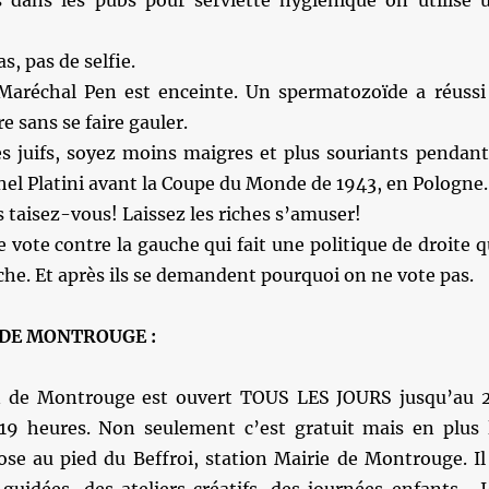
 dans les pubs pour serviette hygiénique on utilise 
s, pas de selfie.
aréchal Pen est enceinte. Un spermatozoïde a réussi
re sans se faire gauler.
s juifs, soyez moins maigres et plus souriants pendant
hel Platini avant la Coupe du Monde de 1943, en Pologne.
s taisez-vous! Laissez les riches s’amuser!
 vote contre la gauche qui fait une politique de droite q
che. Et après ils se demandent pourquoi on ne vote pas.
 DE MONTROUGE :
 de Montrouge est ouvert TOUS LES JOURS jusqu’au 
19 heures. Non seulement c’est gratuit mais en plus 
se au pied du Beffroi, station Mairie de Montrouge. Il