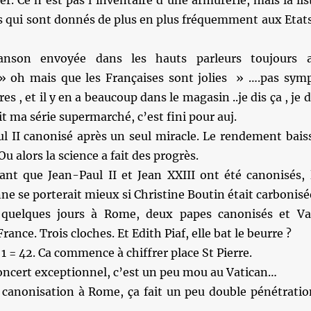
. Ce n’est pas l’inventaire d’une armurerie, mais la lis
s qui sont donnés de plus en plus fréquemment aux Etat
nson envoyée dans les hauts parleurs toujours 
 oh mais que les Françaises sont jolies » ….pas sym
es , et il y en a beaucoup dans le magasin ..je dis ça , je d
tait ma série supermarché, c’est fini pour auj.
ul II canonisé après un seul miracle. Le rendement bais
Ou alors la science a fait des progrès.
nt que Jean-Paul II et Jean XXIII ont été canonisés, 
nne se porterait mieux si Christine Boutin était carbonisé
uelques jours à Rome, deux papes canonisés et Va
rance. Trois cloches. Et Edith Piaf, elle bat le beurre ?
 = 42. Ca commence à chiffrer place St Pierre.
oncert exceptionnel, c’est un peu mou au Vatican…
canonisation à Rome, ça fait un peu double pénétratio