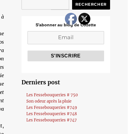
RECHERCHER
 à
S'abonner au blog de Cozette
ne
os
ra
on
es
ie
Derniers post
ue
et
Les Fessebouqueries # 750
nt
Son odeur après la pluie
Les Fessebouqueries #749
va
Les Fessebouqueries #748
Les Fessebouqueries #747
t,