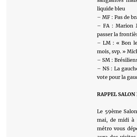
sanglantes mais
liquide bleu
– MF : Pas de bra
– FA : Marion M
passer la frontiè
– LM : « Bon le
mois, svp. » Mic
– SM : Brésilien
– NS : La gauche
vote pour la gau
RAPPEL SALON
Le 59ème Salon
mai, de midi à 
métro vous dépo