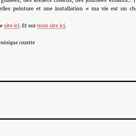
 guidées, des ateliers créatifs, des journées enfants… J
lles peinture et une installation « ma vie est un ch
le
site ici
. Et sur
mon site ici.
minique cozette