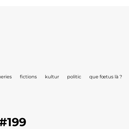
eries
fictions
kultur
politic
que fœtus là ?
#199