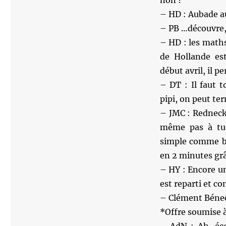
non ?
– HD : Aubade au
– PB …découvre, 
– HD : les math
de Hollande es
début avril, il p
– DT : Il faut
pipi, on peut te
– JMC : Rednecks
même pas à tue
simple comme bo
en 2 minutes grâ
– HY : Encore une
est reparti et c
– Clément Bénech 
*Offre soumise à