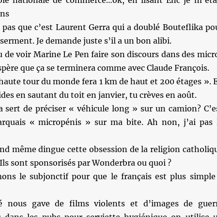
le nationale de commerce…ok, en lisant Enc je m’éta
ons
 pas que c’est Laurent Gerra qui a doublé Bouteflika po
serment. Je demande juste s’il a un bon alibi.
u de voir Marine Le Pen faire son discours dans des micr
’espère que ça se terminera comme avec Claude François.
 haute tour du monde fera 1 km de haut et 200 étages ». 
cides en sautant du toit en janvier, tu crèves en août.
a sert de préciser « véhicule long » sur un camion? C’e
quais « micropénis » sur ma bite. Ah non, j’ai pas 
and même dingue cette obsession de la religion catholiq
 Ils sont sponsorisés par Wonderbra ou quoi ?
ns le subjonctif pour que le français est plus simple
 nous gave de films violents et d’images de guer