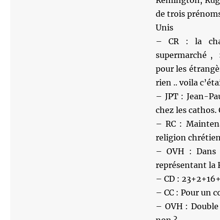
Remington, Ruger
de trois prénom
Unis
– CR : la cha
supermarché , »
pour les étrangèr
rien .. voila c’é
– JPT : Jean-Pa
chez les cathos. 
– RC : Maintena
religion chrétie
– OVH : Dans q
représentant la F
– CD : 23+2+16+1
– CC : Pour un c
– OVH : Double 