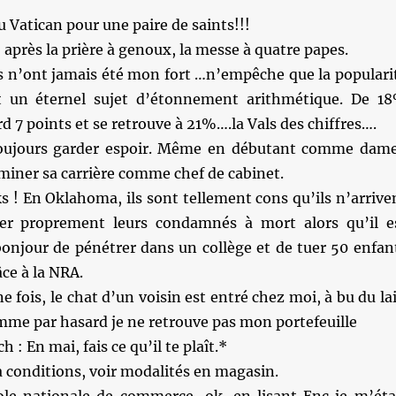
 Vatican pour une paire de saints!!!
après la prière à genoux, la messe à quatre papes.
s n’ont jamais été mon fort …n’empêche que la populari
t un éternel sujet d’étonnement arithmétique. De 1
erd 7 points et se retrouve à 21%….la Vals des chiffres….
 toujours garder espoir. Même en débutant comme dam
rminer sa carrière comme chef de cabinet.
 ! En Oklahoma, ils sont tellement cons qu’ils n’arrive
r proprement leurs condamnés à mort alors qu’il e
njour de pénétrer dans un collège et de tuer 50 enfan
ce à la NRA.
 fois, le chat d’un voisin est entré chez moi, à bu du lai
omme par hasard je ne retrouve pas mon portefeuille
: En mai, fais ce qu’il te plaît.*
 conditions, voir modalités en magasin.