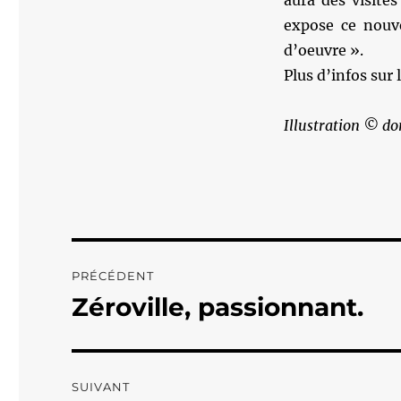
aura des visites
expose ce nouve
d’oeuvre ».
Plus d’infos sur 
Illustration © do
Navigation
PRÉCÉDENT
de
Zéroville, passionnant.
Publication
précédente :
l’article
SUIVANT