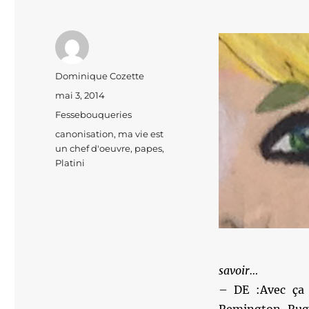
Auteur
Dominique Cozette
Publié
mai 3, 2014
le
Catégories
Fessebouqueries
Étiquettes
canonisation
,
ma vie est
un chef d'oeuvre
,
papes
,
Platini
savoir…
– DE :Avec ça 