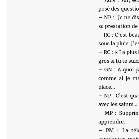
– AdN : Ah, éco
posé des questi
– NP : Je ne dis
sa prestation de 
– RC : C’est bea
sous la pluie. J
– RC : « La plus
gros si tu te sui
– GN : A quoi ç
comme si je mar
place…
– NP : C’est qu
avec les saints…
– MP : Supprimo
apprendre.
– PM : La télé