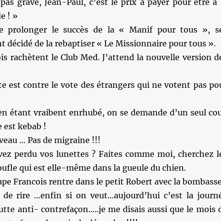
 pas grave, Jean-Paul, c’est le prix à payer pour être à 
e ! »
e prolonger le succès de la « Manif pour tous », s
t décidé de la rebaptiser « Le Missionnaire pour tous ».
is rachètent le Club Med. J’attend la nouvelle version d
e est contre le vote des étrangers qui ne votent pas po
 étant vraibent enrhubé, on se demande d’un seul co
 est kebab !
rveau … Pas de migraine !!!
ez perdu vos lunettes ? Faites comme moi, cherchez l
ufle qui est elle-même dans la gueule du chien.
ape Francois rentre dans le petit Robert avec la bombasse
de rire …enfin si on veut…aujourd’hui c’est la journ
utte anti- contrefaçon…..je me disais aussi que le mois 