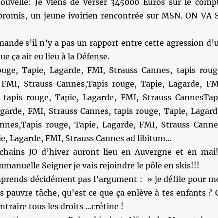
uvelle: Je viens de verser 345000 Euros sur le comp
romis, un jeune ivoirien rencontrée sur MSN. ON VA 
ande s’il n’y a pas un rapport entre cette agression d’
que ça ait eu lieu à la Défense.
uge, Tapie, Lagarde, FMI, Strauss Cannes, tapis roug
 FMI, Strauss Cannes,Tapis rouge, Tapie, Lagarde, FM
 tapis rouge, Tapie, Lagarde, FMI, Strauss CannesTap
agarde, FMI, Strauss Cannes, tapis rouge, Tapie, Lagard
nnes,Tapis rouge, Tapie, Lagarde, FMI, Strauss Canne
ie, Lagarde, FMI, Strauss Cannes ad libitum…
hains JO d’hiver auront lieu en Auvergne et en mai!
anuelle Seigner je vais rejoindre le pôle en skis!!!
mprends décidément pas l’argument : » je défile pour m
 pauvre tâche, qu’est ce que ça enlève à tes enfants ? 
traire tous les droits …crétine !