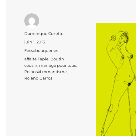
Auteur
Dominique Cozette
Publié
juin 1, 2013
le
Catégories
Fessebouqueries
Étiquettes
affaite Tapie
,
Boutin
cousin
,
mariage pour tous
,
Polanski romantisme
,
Roland Garros