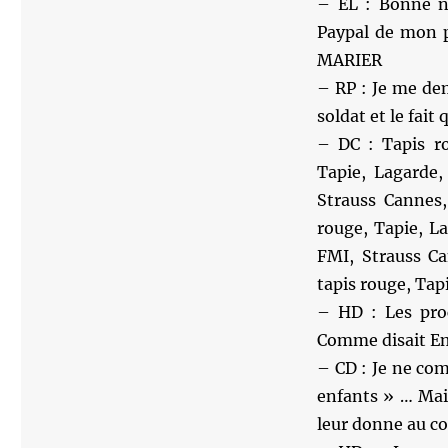
– EL : Bonne no
Paypal de mon p
MARIER
– RP : Je me dem
soldat et le fait 
– DC : Tapis ro
Tapie, Lagarde,
Strauss Cannes,
rouge, Tapie, L
FMI, Strauss Ca
tapis rouge, Tap
– HD : Les proc
Comme disait Emm
– CD : Je ne co
enfants » … Mais
leur donne au con