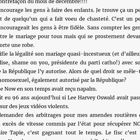
contrefaçon du mois de décembre!!!!
ncourage les gens à faire des enfants. Je trouve ça un p
rt de quelqu’un qui a fait voeu de chasteté. C’est un p
courageait les gens à être fidèle. Sans compter les ge
ntre le mariage pour tous mais qui se prosternent deva
rte une robe.
ifie la légalité son mariage quasi-incestueux (et d’ailleu
glise, shame on you, présidente du parti catho!) avec s
 la République l’y autorise. Alors de quel droit se mêle-
 homosexuel, également autorisé par la République?
se Now en son temps avait reçu napalm.
it eu 96 ans aujourd’hui si Lee Harvey Oswald avait pas
ur des jeux vidéos violents.
demander des arbitrages pour mes amendes routières 
 excès de vitesse commis par l’état pour récupérer N
aire Tapie, c’est gagnant tout le temps. Le fisc c’est 