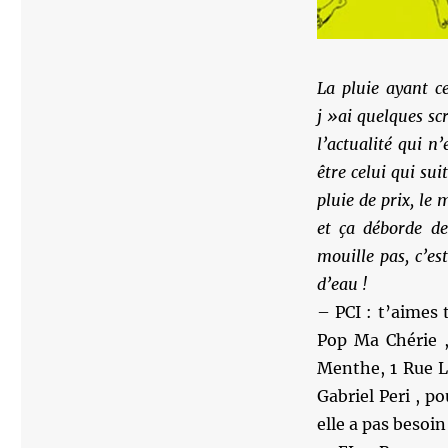
La pluie ayant c
j »ai quelques sc
l’actualité qui n
être celui qui su
pluie de prix, le
et ça déborde d
mouille pas, c’es
d’eau !
– PCI : t’aimes 
Pop Ma Chérie ,
Menthe, 1 Rue Lo
Gabriel Peri , po
elle a pas besoin