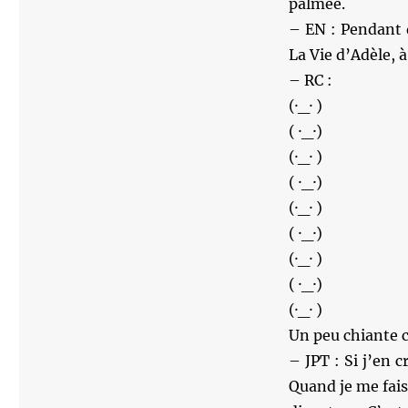
palmée.
– EN : Pendant q
La Vie d’Adèle, à
– RC :
(·_· )
( ·_·)
(·_· )
( ·_·)
(·_· )
( ·_·)
(·_· )
( ·_·)
(·_· )
Un peu chiante c
– JPT : Si j’en c
Quand je me faisa