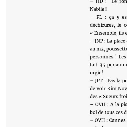
– HD : Le roma
Nabila!!
– PL : ça y est
déchirures, le 
« Ensemble, ils 
– JNP : La place
au m2, poussette
personnes ! Les
fait 35 personn
orgie!
– JPT : Pas la pe
de voir Kim Nov
des « Sueurs froi
– OVH : A la pis
bol de tous ces 
– OVH : Cannes :