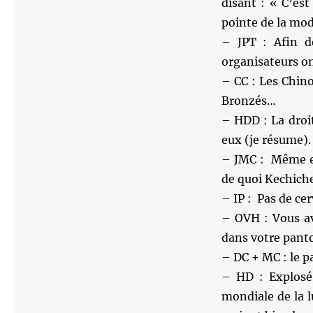
disant : « C’est
pointe de la mod
– JPT : Afin d
organisateurs on
– CC : Les Chino
Bronzés…
– HDD : La droit
eux (je résume).
– JMC : Même en
de quoi Kechiche
– IP : Pas de ce
– OVH : Vous av
dans votre panto
– DC + MC : le p
– HD : Explosé 
mondiale de la l