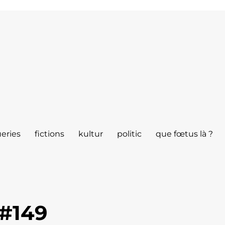
eries
fictions
kultur
politic
que fœtus là ?
 #149