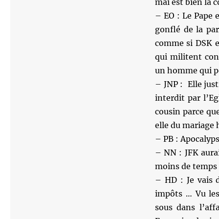
mai est bien la 
– EO : Le Pape e
gonflé de la pa
comme si DSK en
qui militent co
un homme qui po
– JNP : Elle just
interdit par l’E
cousin parce que
elle du mariage
– PB : Apocalyp
– NN : JFK aura
moins de temps s
– HD : Je vais 
impôts … Vu les
sous dans l’aff