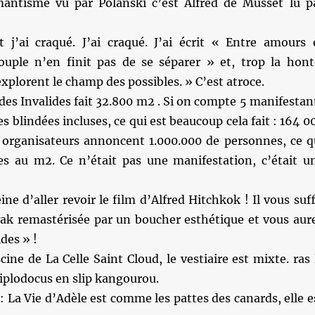
ntisme vu par Polanski c’est Alfred de Musset lu p
 j’ai craqué. J’ai craqué. J’ai écrit « Entre amours 
couple n’en finit pas de se séparer » et, trop la hont
explorent le champ des possibles. » C’est atroce.
 des Invalides fait 32.800 m2 . Si on compte 5 manifestan
s blindées incluses, ce qui est beaucoup cela fait : 164 0
 organisateurs annoncent 1.000.000 de personnes, ce q
es au m2. Ce n’était pas une manifestation, c’était u
ine d’aller revoir le film d’Alfred Hitchkok ! Il vous suff
ak remastérisée par un boucher esthétique et vous aur
des » !
cine de La Celle Saint Cloud, le vestiaire est mixte. ras 
diplodocus en slip kangourou.
 La Vie d’Adèle est comme les pattes des canards, elle e