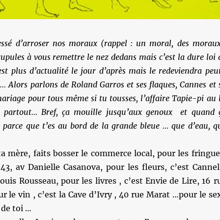
essé d’arroser nos moraux (rappel : un moral, des moraux
rupules à vous remettre le nez dedans mais c’est la dure loi 
’est plus d’actualité le jour d’après mais le redeviendra peu
it… Alors parlons de Roland Garros et ses flaques, Cannes et 
 mariage pour tous même si tu tousses, l’affaire Tapie-pi au l
e partout… Bref, ça mouille jusqu’aux genoux et quand 
t parce que t’es au bord de la grande bleue … que d’eau, q
ta mère, faits bosser le commerce local, pour les fringue
43, av Danielle Casanova, pour les fleurs, c’est Cannel
uis Rousseau, pour les livres , c’est Envie de Lire, 16 r
ur le vin , c’est la Cave d’Ivry , 40 rue Marat …pour le se
 de toi …