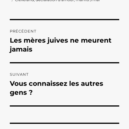
Navigation
PRÉCÉDENT
de
Les mères juives ne meurent
Publication
précédente :
jamais
l’article
SUIVANT
Vous connaissez les autres
Publication
suivante :
gens ?