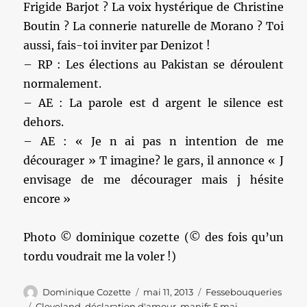
Frigide Barjot ? La voix hystérique de Christine
Boutin ? La connerie naturelle de Morano ? Toi
aussi, fais-toi inviter par Denizot !
– RP : Les élections au Pakistan se déroulent
normalement.
– AE : La parole est d argent le silence est
dehors.
– AE : « Je n ai pas n intention de me
décourager » T imagine? le gars, il annonce « J
envisage de me décourager mais j hésite
encore »
Photo © dominique cozette (© des fois qu’un
tordu voudrait me la voler !)
Auteur
Publié
Catégories
Dominique Cozette
mai 11, 2013
Fessebouqueries
le
Étiquettes
Cleveland
,
déclaration d'amour
,
manifs 5 mai