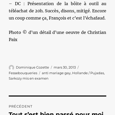
– DC : Présentation de la bôite à outil au
téléachat de 20h. Succès, disons, mitigé. Encore
un coup comme ça, François et c’est l’échafaud.
Photo © d’un détail d’une oeuvre de Christian
Paix
Auteur
Publié
Catégories
Dominique Cozette
mars 30, 2013
le
Étiquettes
Fessebouqueries
anti mariage gay
,
Hollande / Pujadas
,
Sarkozy mis en examen
Navigation
PRÉCÉDENT
de
Tout s’est bien passé pour moi
Publication