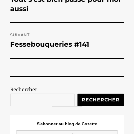
précédente :
aussi
l’article
SUIVANT
Fessebouqueries #141
Publication
suivante :
Rechercher
RECHERCHER
S'abonner au blog de Cozette