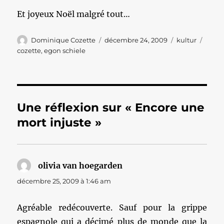
Et joyeux Noël malgré tout…
Auteur
Publié
Catégories
Étiqu
Dominique Cozette
décembre 24, 2009
kultur
le
cozette
,
egon schiele
Une réflexion sur « Encore une
mort injuste »
olivia van hoegarden
dit :
décembre 25, 2009 à 1:46 am
Agréable redécouverte. Sauf pour la grippe
espagnole qui a décimé plus de monde que la