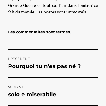
Grande Guerre et tout ça, l’un dans l’autre? ça
fait du monde. Les poètes sont immortels…
Les commentaires sont fermés.
Navigation
PRÉCÉDENT
de
Pourquoi tu n’es pas né ?
Publication
précédente :
l’article
SUIVANT
solo e miserabile
Publication
suivante :