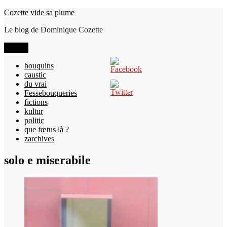
Aller
Cozette vide sa plume
au
Le blog de Dominique Cozette
contenu
Menu
bouquins
caustic
du vrai
Fessebouqueries
fictions
kultur
politic
que fœtus là ?
zarchives
solo e miserabile