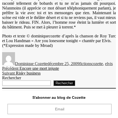
raconté tellement de bobards et tu ne m’as jamais dit pourquoi.
Néanmoins (il apprécie ce mot désuet téléphoniquement parlant), je
préfère la vie avec toi et tes mensonges que rien. Maintenant la
scène est vide et le théâtre désert et si tu ne reviens pas, il vaut mieux
baisser le rideau. FIN. Alors, l’homme rose éteint la lumière et sort
du bâtiment. Puis se met à pleurer à torrent.*
Photo et texte © dominiquecozette d’après la chanson de Roy Turc
et Lou Handman « Are you lonesome tonight » chantée par Elvis.
(*Expression made by Mroad)
Auteur
Publié
Catégories
Étiquettes
le
Dominique Cozette
décembre 25, 2009
fictions
cozette
,
elvis
Navigation
Publication
Précédent
Encore une mort injuste
Publication
précédente :
Suivant
Risky business
de
suivante :
Rechercher
l’article
Rechercher
S'abonner au blog de Cozette