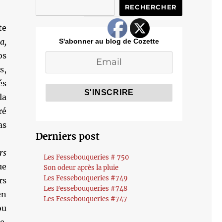
RECHERCHER
te
a,
S'abonner au blog de Cozette
os
s,
és
la
ré
as
Derniers post
rs
Les Fessebouqueries # 750
ue
Son odeur après la pluie
Les Fessebouqueries #749
rs
Les Fessebouqueries #748
en
Les Fessebouqueries #747
ou