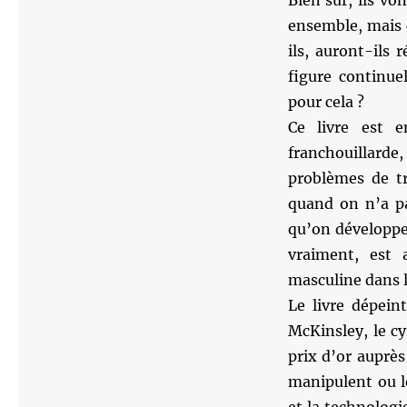
Bien sûr, ils vo
ensemble, mais c
ils, auront-ils 
figure continue
pour cela ?
Ce livre est e
franchouillard
problèmes de tr
quand on n’a pa
qu’on développe,
vraiment, est 
masculine dans l
Le livre dépeint
McKinsley, le c
prix d’or auprès
manipulent ou l