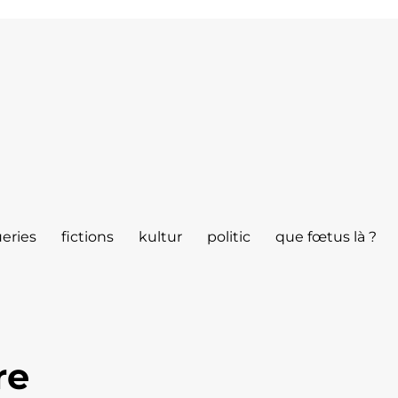
eries
fictions
kultur
politic
que fœtus là ?
re