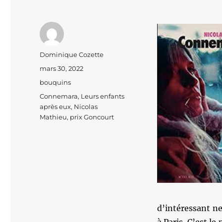
Auteur
Dominique Cozette
Publié
mars 30, 2022
le
Catégories
bouquins
Étiquettes
Connemara
,
Leurs enfants
après eux
,
Nicolas
Mathieu
,
prix Goncourt
d’intéressant ne 