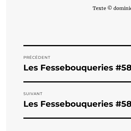
Texte © domini
Navigation
PRÉCÉDENT
de
Les Fessebouqueries #5
Publication
précédente :
l’article
SUIVANT
Les Fessebouqueries #58
Publication
suivante :