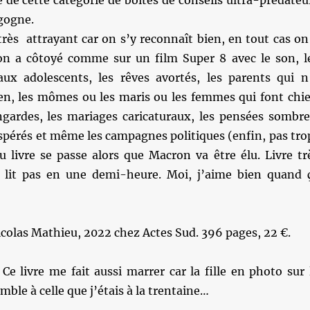
e de cette catégorie de boîtes de conseils ultra-prédateu
gogne.
rès attrayant car on s’y reconnaît bien, en tout cas on
on a côtoyé comme sur un film Super 8 avec le son, l
ux adolescents, les rêves avortés, les parents qui n
n, les mômes ou les maris ou les femmes qui font chie
ingardes, les mariages caricaturaux, les pensées sombre
spérés et même les campagnes politiques (enfin, pas tro
u livre se passe alors que Macron va être élu. Livre tr
 lit pas en une demi-heure. Moi, j’aime bien quand 
icolas Mathieu, 2022 chez Actes Sud. 396 pages, 22 €.
 Ce livre me fait aussi marrer car la fille en photo sur 
mble à celle que j’étais à la trentaine…