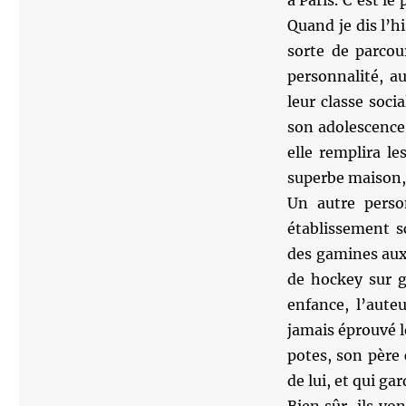
à Paris. C’est le
Quand je dis l’h
sorte de parcou
personnalité, a
leur classe soci
son adolescence 
elle remplira l
superbe maison, e
Un autre perso
établissement s
des gamines aux 
de hockey sur g
enfance, l’aute
jamais éprouvé le
potes, son père 
de lui, et qui g