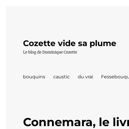
Cozette vide sa plume
Le blog de Dominique Cozette
bouquins
caustic
du vrai
Fessebouqu
Connemara, le liv