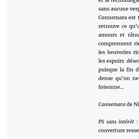
et la technologi
sans aucune ver
Connemara est t
retrouve ce qu’
amours et râtea
comprennent rie
les beuveries r
les espoirs dése
puisque la fin d
dense qu’on ne
foisonne…
Connemara
de N
PS sans intérêt
:
couverture resse