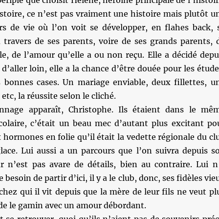
 périple que choisit Hélène, héroïne principale de l’histoir
istoire, ce n’est pas vraiment une histoire mais plutôt u
rs de vie où l’on voit se développer, en flahes back, 
u travers de ses parents, voire de ses grands parents, 
ale, de l’amour qu’elle a ou non reçu. Elle a décidé depu
d’aller loin, elle a la chance d’être douée pour les étude
es bonnes cases. Un mariage enviable, deux fillettes, u
tc, la réussite selon le cliché.
nnage apparaît, Christophe. Ils étaient dans le mê
colaire, c’était un beau mec d’autant plus excitant po
hormones en folie qu’il était la vedette régionale du cl
lace. Lui aussi a un parcours que l’on suivra depuis s
ur n’est pas avare de détails, bien au contraire. Lui n
 besoin de partir d’ici, il y a le club, donc, ses fidèles vie
chez qui il vit depuis que la mère de leur fils ne veut pl
arde le gamin avec un amour débordant.