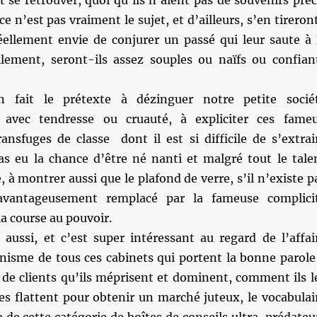
nt se retrouver, quoi qu’ils n’aient pas de souvenirs préc
e n’est pas vraiment le sujet, et d’ailleurs, s’en tireron
réellement envie de conjurer un passé qui leur saute à 
llement, seront-ils assez souples ou naïfs ou confian
n fait le prétexte à dézinguer notre petite socié
e, avec tendresse ou cruauté, à expliciter ces fame
ansfuges de classe dont il est si difficile de s’extrai
s eu la chance d’être né nanti et malgré tout le tale
 à montrer aussi que le plafond de verre, s’il n’existe p
avantageusement remplacé par la fameuse complici
a course au pouvoir.
 aussi, et c’est super intéressant au regard de l’affai
ynisme de tous ces cabinets qui portent la bonne parole
 de clients qu’ils méprisent et dominent, comment ils l
es flattent pour obtenir un marché juteux, le vocabulai