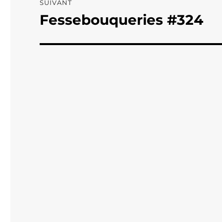
SUIVANT
Fessebouqueries #324
Publication
suivante :