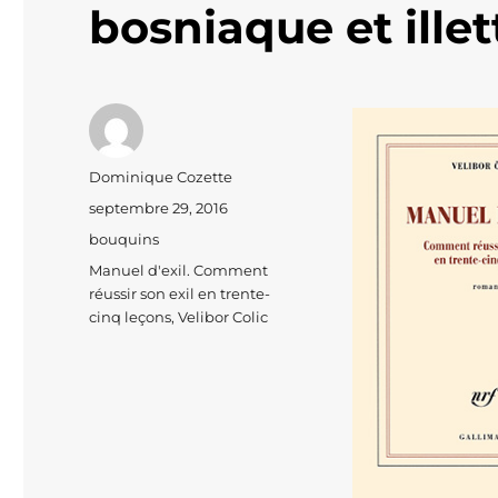
bosniaque et ille
Auteur
Dominique Cozette
Publié
septembre 29, 2016
le
Catégories
bouquins
Étiquettes
Manuel d'exil. Comment
réussir son exil en trente-
cinq leçons
,
Velibor Colic