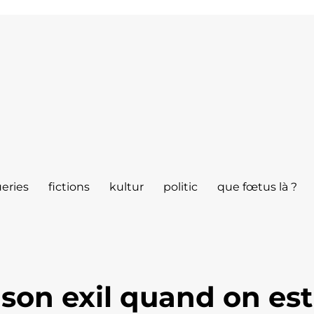
eries
fictions
kultur
politic
que fœtus là ?
son exil quand on est