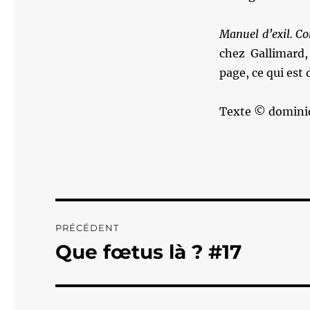
Manuel d’exil. Co
chez Gallimard
page, ce qui est
Texte © domini
Navigation
PRÉCÉDENT
de
Que fœtus là ? #17
Publication
précédente :
l’article