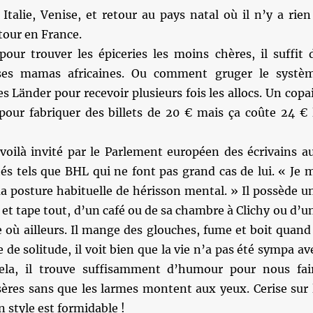
 Italie, Venise, et retour au pays natal où il n’y a rien
tour en France.
pour trouver les épiceries les moins chères, il suffit 
sses mamas africaines. Ou comment gruger le systè
s Länder pour recevoir plusieurs fois les allocs. Un copa
our fabriquer des billets de 20 € mais ça coûte 24 € 
 voilà invité par le Parlement européen des écrivains a
tés tels que BHL qui ne font pas grand cas de lui. « Je 
a posture habituelle de hérisson mental. » Il possède u
e et tape tout, d’un café ou de sa chambre à Clichy ou d’u
 où ailleurs. Il mange des glouches, fume et boit quand 
re de solitude, il voit bien que la vie n’a pas été sympa av
cela, il trouve suffisamment d’humour pour nous fai
sères sans que les larmes montent aux yeux. Cerise sur 
 style est formidable !