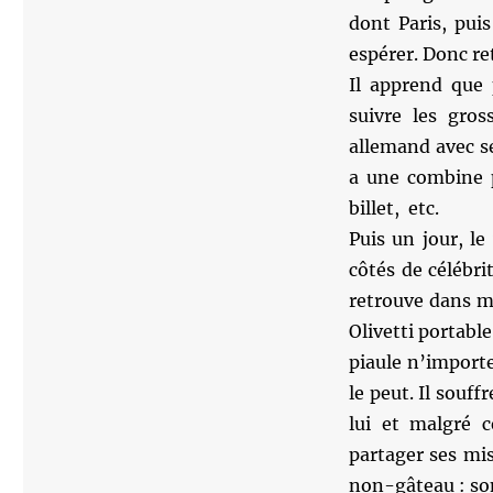
dont Paris, puis
espérer. Donc re
Il apprend que 
suivre les gro
allemand avec se
a une combine p
billet, etc.
Puis un jour, le
côtés de célébri
retrouve dans m
Olivetti portabl
piaule n’importe
le peut. Il souff
lui et malgré 
partager ses mi
non-gâteau : son