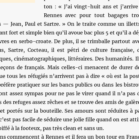
ton : « J’ai vingt-huit ans et j’arrive
Rennes avec pour tout bagages tro
 — Jean, Paul et Sartre. » On le traite comme un illett
ant fort et simple bien qu’il avoue bac plus 5 et qu’il a dé
ivres en serbo-croate. De plus, il se trimballe partout av
s, Sartre, Cocteau, il est pétri de culture française, 
ques, cinématographiques, littéraires. Des humanités. Il
leçons de français. Mais celles-ci menacent de durer d
e tous les réfugiés n’arrivent pas à dire « où est la pos
préfère pratiquer sur les bancs publics ou dans les bistro
ont assez sympas pour ne pas le virer quand il n’a pas 
ns des refuges assez rêches et se trouve des amis de galèr
et portés sur la bouteille. Ses amours sont réduites à p
’est pas facile de séduire une jolie fille quand on est atti
iffé à la footeux, pas très clean et sans un.
ons commencent à Rennes et il fera un bon tour en Fran