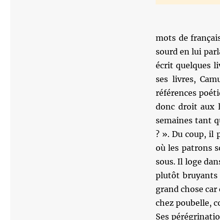
mots de français
sourd en lui parl
écrit quelques l
ses livres, Camu
références poéti
donc droit aux 
semaines tant qu
? ». Du coup, il 
où les patrons s
sous. Il loge da
plutôt bruyants 
grand chose car c
chez poubelle, co
Ses pérégrinati