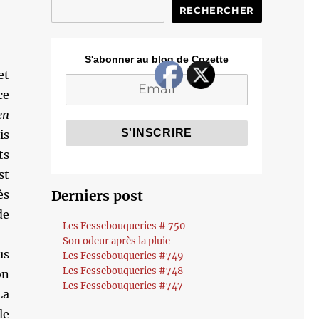
RECHERCHER
S'abonner au blog de Cozette
et
ce
en
is
ts
st
ès
Derniers post
de
Les Fessebouqueries # 750
Son odeur après la pluie
us
Les Fessebouqueries #749
Les Fessebouqueries #748
on
Les Fessebouqueries #747
La
le