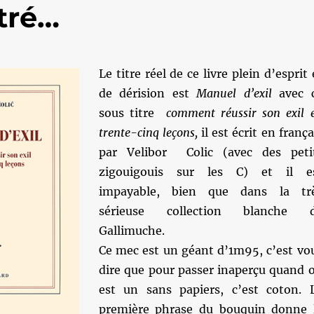
ttré…
Le titre réel de ce livre plein d’esprit 
de dérision est
Manuel d’exil
avec 
sous titre
comment réussir son exil 
trente-cinq leçons,
il est écrit en frança
par Velibor Colic (avec des peti
zigouigouis sur les C) et il e
impayable, bien que dans la tr
sérieuse collection blanche 
Gallimuche.
Ce mec est un géant d’1m95, c’est vo
dire que pour passer inaperçu quand 
est un sans papiers, c’est coton. 
première phrase du bouquin donne 