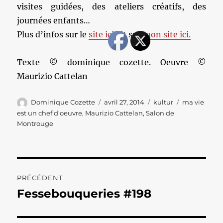
visites guidées, des ateliers créatifs, des
journées enfants…
Plus d’infos sur le
site ici
. Et sur
mon site ici.
Texte © dominique cozette. Oeuvre ©
Maurizio Cattelan
Auteur
Publié
Catégories
Étiquettes
Dominique Cozette
avril 27, 2014
kultur
ma vie
le
est un chef d'oeuvre
,
Maurizio Cattelan
,
Salon de
Montrouge
Navigation
PRÉCÉDENT
de
Fessebouqueries #198
Publication
précédente :
l’article