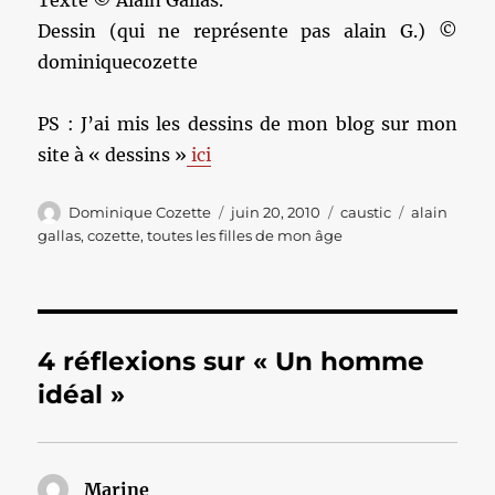
Texte © Alain Gallas.
Dessin (qui ne représente pas alain G.) ©
dominiquecozette
PS : J’ai mis les dessins de mon blog sur mon
site à « dessins »
ici
Auteur
Publié
Catégories
Étiquettes
Dominique Cozette
juin 20, 2010
caustic
alain
le
gallas
,
cozette
,
toutes les filles de mon âge
4 réflexions sur « Un homme
idéal »
Marine
dit :