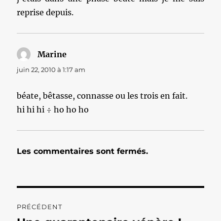
reprise depuis.
Marine
dit :
juin 22, 2010 à 1:17 am
béate, bêtasse, connasse ou les trois en fait.
hi hi hi ÷ ho ho ho
Les commentaires sont fermés.
Navigation
PRÉCÉDENT
de