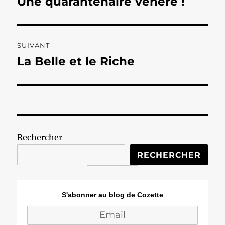
Une quarantenaire vénère !
Publication
précédente :
l’article
SUIVANT
La Belle et le Riche
Publication
suivante :
Rechercher
RECHERCHER
S'abonner au blog de Cozette