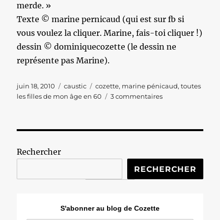
merde. »
Texte © marine pernicaud (qui est sur fb si
vous voulez la cliquer. Marine, fais-toi cliquer !)
dessin © dominiquecozette (le dessin ne
représente pas Marine).
Publié
Catégories
Étiquettes
juin 18, 2010
caustic
cozette
,
marine pénicaud
,
toutes
le
sur
les filles de mon âge en 60
3 commentaires
Une
quarantenaire
vénère
!
Rechercher
RECHERCHER
S'abonner au blog de Cozette