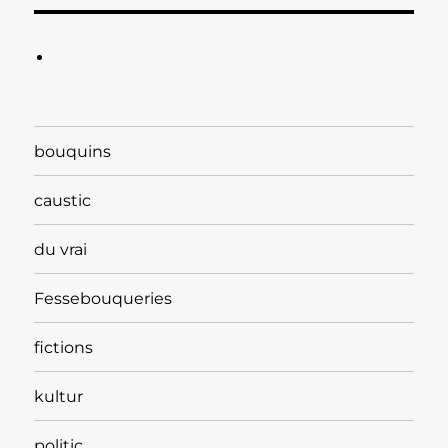
bouquins
caustic
du vrai
Fessebouqueries
fictions
kultur
politic