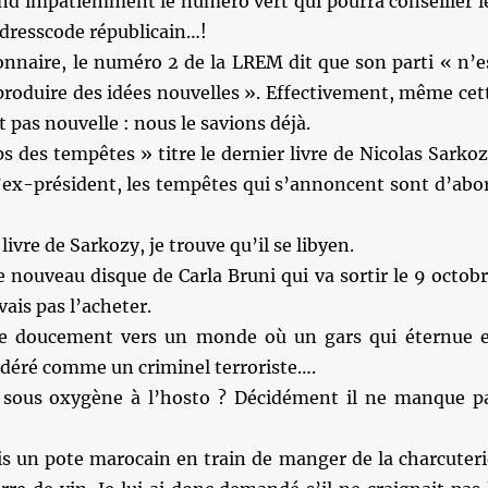
end impatiemment le numéro vert qui pourra conseiller l
 dresscode républicain…!
nnaire, le numéro 2 de la LREM dit que son parti « n’e
produire des idées nouvelles ». Effectivement, même cet
 pas nouvelle : nous le savions déjà.
s des tempêtes » titre le dernier livre de Nicolas Sarkoz
l’ex-président, les tempêtes qui s’annoncent sont d’abo
 livre de Sarkozy, je trouve qu’il se libyen.
e nouveau disque de Carla Bruni qui va sortir le 9 octobr
 vais pas l’acheter.
ve doucement vers un monde où un gars qui éternue 
idéré comme un criminel terroriste….
 sous oxygène à l’hosto ? Décidément il ne manque p
ris un pote marocain en train de manger de la charcuteri