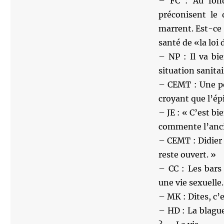
– FC : Au fond,
préconisent le 
marrent. Est-ce u
santé de «la loi
– NP : Il va bi
situation sanita
– CEMT : Une pe
croyant que l’ép
– JE : « C’est b
commente l’anc
– CEMT : Didier 
reste ouvert. »
– CC : Les bars
une vie sexuelle.
– MK : Dites, c’
– HD : La blague