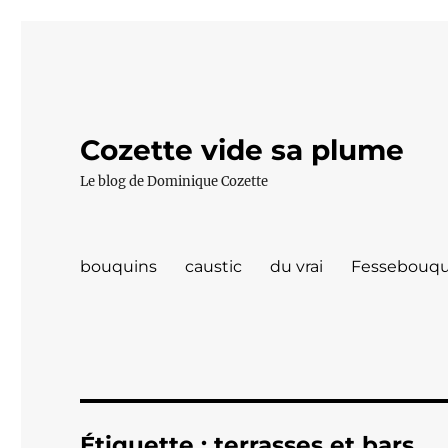
Cozette vide sa plume
Le blog de Dominique Cozette
bouquins
caustic
du vrai
Fessebouqu
Étiquette :
terrasses et bars