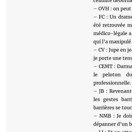
cellulite débord
– OVH : on peut
– FC : Un drame
été retrouvée m
médico-légale a
qui l’a manipulé 
– CV : Jupe en je
je porte une ten
– CEMT : Darman
le peloton d
professionnelle.
– JB : Revenant 
les gestes bar
barrières se touc
– NMB : Je dois
dépanner d’un 