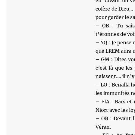
en buvant un ver
colère de Dieu… 
pour garder le s
– OB : Tu sais
t’étonnes de voi
– YQ : Je pense 
que LREM aura u
– GM : Dites vou
c’est là que les
naissent…. il n’y
– LO : Benalla h
les immunités no
– FIA : Bars et 
Niort avec les l
– OB : Devant l
Véran.