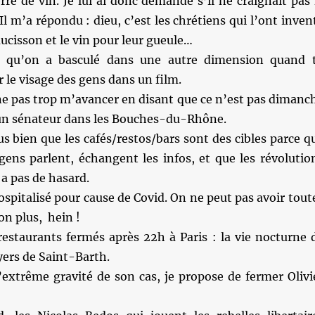
re de vin. Je lui ai donc demandé s’il ne craignait pas 
Il m’a répondu : dieu, c’est les chrétiens qui l’ont inven
aucisson et le vin pour leur gueule…
 qu’on a basculé dans une autre dimension quand 
r le visage des gens dans un film.
ne pas trop m’avancer en disant que ce n’est pas dimanc
n sénateur dans les Bouches-du-Rhône.
s bien que les cafés/restos/bars sont des cibles parce q
 gens parlent, échangent les infos, et que les révolutio
 a pas de hasard.
ospitalisé pour cause de Covid. On ne peut pas avoir tout
n plus, hein !
restaurants fermés après 22h à Paris : la vie nocturne 
oyers de Saint-Barth.
’extrême gravité de son cas, je propose de fermer Olivi