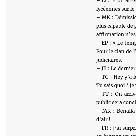
– LI : Et on att
lycéennes sur le
– MK : Démissio
plus capable de 
affirmation n’est
– EP : « Le temp
Pour le clan de 
judiciaires.
– JB : Le dernier
– TG : Hey y’a l
Tu sais quoi ? Je
– PT : On arri
public sera cons
– MK : Benalla
d’air !
– FR : J’ai surp