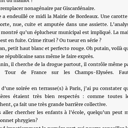
ant du maillot ?
 remplacer nonagénaire par Giscardénaire.
 a endeuillé ce midi la Mairie de Bordeaux. Une carotte
orte, nue, cuite et amputée dans une assiette. L’analy
 montré qu’un éplucheur municipal est impliqué. La ma
est en fuite. Crime rituel ? Ou tueur en série ?
an, petit haut blanc et perfecto rouge. Oh putain, voilà q
ue républicaine sans même le faire exprès.
in, il cherche de la drogue partout, il contrôle même p
u Tour de France sur les Champs-Elysées. Fau
d’une soirée en terrasse(s) à Paris, j’ai pu constater q
rières étaient très bien respectés : comme toutes l
hent, ça fait une très grande barrière collective.
 aller chercher les enfants à l’école, quelqu’un peut 
bonnet phrygien?