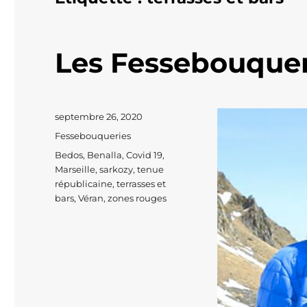
Les Fessebouquer
Publié
septembre 26, 2020
le
Catégories
Fessebouqueries
Étiquettes
Bedos
,
Benalla
,
Covid 19
,
Marseille
,
sarkozy
,
tenue
républicaine
,
terrasses et
bars
,
Véran
,
zones rouges