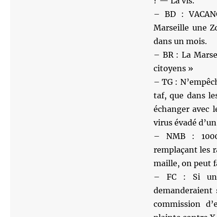
? — La vis.
– BD : VACANCE
Marseille une Z
dans un mois.
– BR : La Marse
citoyens »
– TG : N’empêche
taf, que dans l
échanger avec 
virus évadé d’u
– NMB : 1000 
remplaçant les r
maille, on peut 
– FC : Si une
demanderaient s
commission d’e