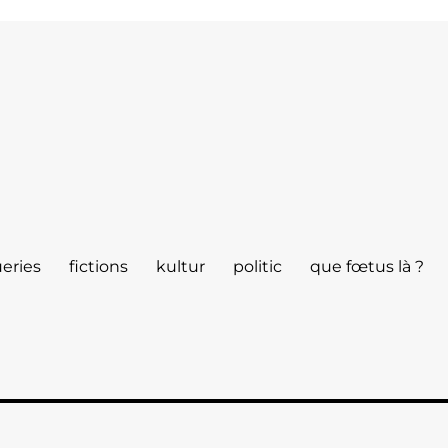
eries
fictions
kultur
politic
que fœtus là ?