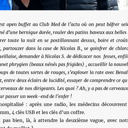
est open buffet au Club Med de l’actu où on peut bâfrer sei
né d’une bernique dorée, rouler des patins baveux aux belles 
er toute la nuit en se postillonnant dessus, boire et croût
, partouzer dans la case de Nicolas B., se goinfrer de chlor
eillaise, demander à Nicolas S. de dédicacer nos fesses, enfil
onnet phrygien
(beaux nénés pas frigides)
, accueillir la nouvel
ups de toutes sortes de rouges, s’exploser la rate avec Benal
t, entre deux éclairs de lucidité, essayer de comprendre ce qu’
cerveaux de nos dirigeants. Les quoi ? Ah, y a pas de cerveaux
ur passer un week-end de l’enfer !
hospitalisé : après une radio, les médecins découvrent
mm, 4 clés USB et les clés d’un coffre.
 pas bien, là, à attendre la deuxième vague, avec not