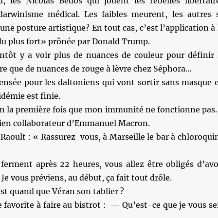
 les Nicolas Bedos qui jouent les rebelles libertair
darwinisme médical. Les faibles meurent, les autres 
ne posture artistique? En tout cas, c’est l’application à 
 du plus fort» prônée par Donald Trump.
entôt y a voir plus de nuances de couleur pour définir 
ire que de nuances de rouge à lèvre chez Séphora…
nsée pour les daltoniens qui vont sortir sans masque 
idémie est finie.
ien la première fois que mon immunité ne fonctionne pas.
ien collaborateur d’Emmanuel Macron.
Raoult : « Rassurez-vous, à Marseille le bar à chloroqui
 ferment après 22 heures, vous allez être obligés d’avo
 Je vous préviens, au début, ça fait tout drôle.
est quand que Véran son tablier ?
 favorite à faire au bistrot : — Qu’est-ce que je vous se