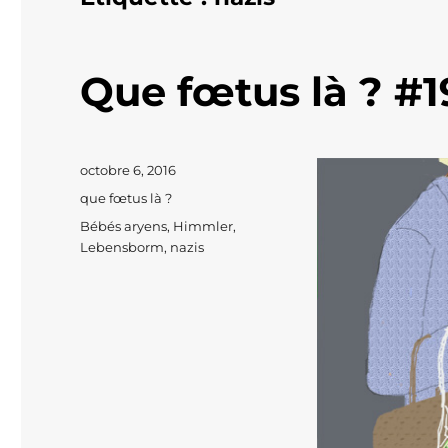
Que fœtus là ? #1
Publié
octobre 6, 2016
le
Catégories
que fœtus là ?
Étiquettes
Bébés aryens
,
Himmler
,
Lebensborm
,
nazis