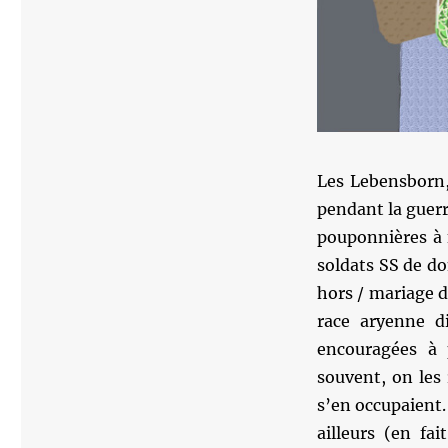
Les Lebensborn,
pendant la guerr
pouponnières à f
soldats SS de d
hors / mariage da
race aryenne d
encouragées à 
souvent, on les 
s’en occupaient.
ailleurs (en fa