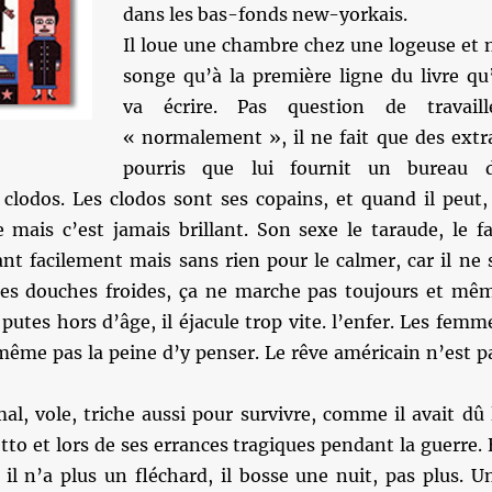
dans les bas-fonds new-yorkais.
Il loue une chambre chez une logeuse et 
songe qu’à la première ligne du livre qu’
va écrire. Pas question de travaill
« normalement », il ne fait que des extr
pourris que lui fournit un bureau 
clodos. Les clodos sont ses copains, et quand il peut, 
 mais c’est jamais brillant. Son sexe le taraude, le fa
eant facilement mais sans rien pour le calmer, car il ne 
es douches froides, ça ne marche pas toujours et mê
 putes hors d’âge, il éjacule trop vite. l’enfer. Les femm
même pas la peine d’y penser. Le rêve américain n’est p
al, vole, triche aussi pour survivre, comme il avait dû 
etto et lors de ses errances tragiques pendant la guerre. 
il n’a plus un fléchard, il bosse une nuit, pas plus. U