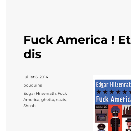
Fuck America ! Et
dis
Publié
juillet 6, 2014
le
Catégories
bouquins
Étiquettes
Edgar Hilsenrath
,
Fuck
America
,
ghetto
,
nazis
,
Shoah