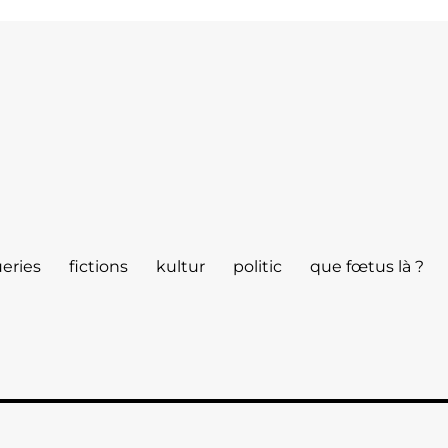
eries
fictions
kultur
politic
que fœtus là ?