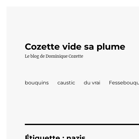
Cozette vide sa plume
Le blog de Dominique Cozette
bouquins
caustic
du vrai
Fessebouqu
Étiquette :
nazis