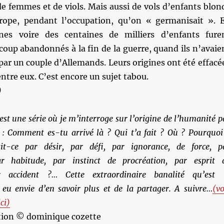
e femmes et de viols. Mais aussi de vols d’enfants blon
rope, pendant l’occupation, qu’on « germanisait ». 
ines voire des centaines de milliers d’enfants fure
oup abandonnés à la fin de la guerre, quand ils n’avaie
par un couple d’Allemands. Leurs origines ont été effacé
tre eux. C’est encore un sujet tabou.
)
est une série où je m’interroge sur l’origine de l’humanité p
s : Comment es-tu arrivé là ? Qui t’a fait ? Où ? Pourquoi
it-ce par désir,
par défi,
par ignorance, de force, p
r habitude, par instinct de procréation, par esprit 
r accident ?… Cette extraordinaire banalité qu’est 
i eu envie d’en savoir plus et de la partager. A suivre…
(vo
ci)
ation © dominique cozette