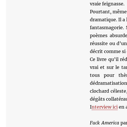
vraie feignasse.
Pourtant, même s
dramatique. Il a 
fantasmagorie. 
poèmes absurdes
réussite ou d’un
décrit comme si 
Ce livre qu’il r
vrai et sur le ta
tous pour thè
dédramatisation
clochard céleste
dégâts collatéra
I
nterview ici
en a
Fuck America
pa