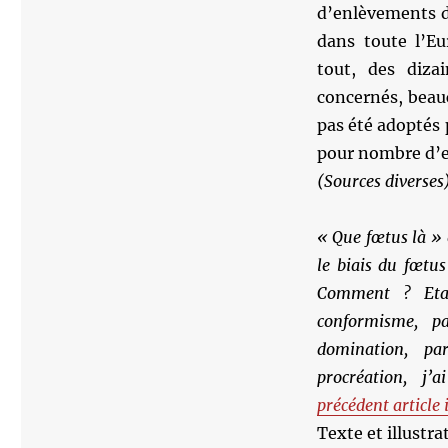
d’enlèvements d
dans toute l’Eu
tout, des diza
concernés, beauc
pas été adoptés 
pour nombre d’en
(Sources diverses
« Que fœtus là » 
le biais du fœtu
Comment ? Eta
conformisme, pa
domination, pa
procréation, j’a
précédent article i
Texte et illustr