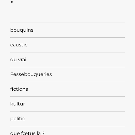
bouquins
caustic
du vrai
Fessebouqueries
fictions
kultur
politic
que fœtus là ?