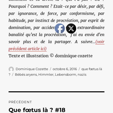
Pourquoi ? Comment ? Etait-ce par désir,
par défi,
par ignorance, de force, par conformisme, par
habitude, par instinct de procréation, par esprit de
domination, par accident ?… Cette extraordinaire
banalité qu’est la procréation, j’ai eu envie d’en
savoir plus et de la partager. A suivre…
(voir
précédent article ici)
Texte et illustration © dominique cozette
Auteur
Publié
Catégories
Dominique Cozette
octobre 6, 2016
que fœtus là
le
Étiquettes
?
Bébés aryens
,
Himmler
,
Lebensborm
,
nazis
Navigation
PRÉCÉDENT
de
Que fœtus là ? #18
Publication