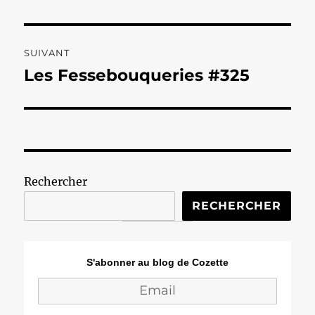
précédente :
l’article
SUIVANT
Les Fessebouqueries #325
Publication
suivante :
Rechercher
RECHERCHER
S'abonner au blog de Cozette