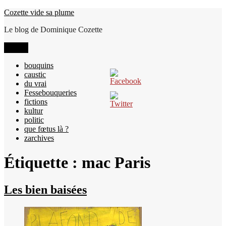
Aller
Cozette vide sa plume
au
Le blog de Dominique Cozette
contenu
Menu
bouquins
caustic
du vrai
Fessebouqueries
fictions
kultur
politic
que fœtus là ?
zarchives
Étiquette :
mac Paris
Les bien baisées