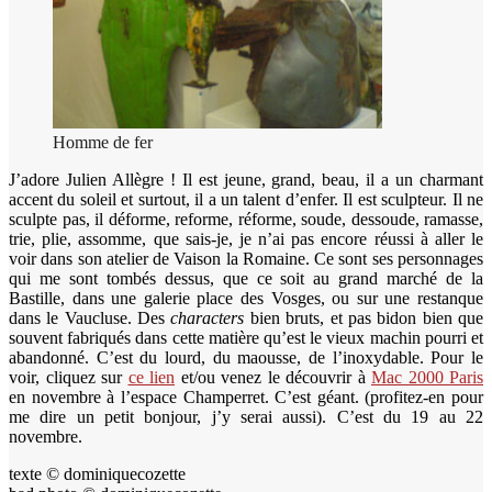
Homme de fer
J’adore Julien Allègre ! Il est jeune, grand, beau, il a un charmant
accent du soleil et surtout, il a un talent d’enfer. Il est sculpteur. Il ne
sculpte pas, il déforme, reforme, réforme, soude, dessoude, ramasse,
trie, plie, assomme, que sais-je, je n’ai pas encore réussi à aller le
voir dans son atelier de Vaison la Romaine. Ce sont ses personnages
qui me sont tombés dessus, que ce soit au grand marché de la
Bastille, dans une galerie place des Vosges, ou sur une restanque
dans le Vaucluse. Des
characters
bien bruts, et pas bidon bien que
souvent fabriqués dans cette matière qu’est le vieux machin pourri et
abandonné. C’est du lourd, du maousse, de l’inoxydable. Pour le
voir, cliquez sur
ce lien
et/ou venez le découvrir à
Mac 2000 Paris
en novembre à l’espace Champerret. C’est géant. (profitez-en pour
me dire un petit bonjour, j’y serai aussi). C’est du 19 au 22
novembre.
texte © dominiquecozette