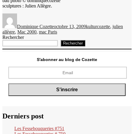
bad photo © dominiquecozette
sculptures : Julien Allègre.
Auteur
Publié
Catégories
Étiquettes
le
Dominique Cozette
octobre 13, 2009
kultur
cozette
,
julien
allègre
,
Mac 2000
,
mac Paris
Rechercher
Rechercher
S'abonner au blog de Cozette
Derniers post
Les Fessebouqueries #751
Les Fessebouqueries # 750