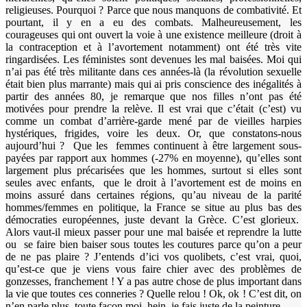
religieuses. Pourquoi ? Parce que nous manquons de combativité. Et
pourtant, il y en a eu des combats. Malheureusement, les
courageuses qui ont ouvert la voie à une existence meilleure (droit à
la contraception et à l’avortement notamment) ont été très vite
ringardisées. Les féministes sont devenues les mal baisées. Moi qui
n’ai pas été très militante dans ces années-là (la révolution sexuelle
était bien plus marrante) mais qui ai pris conscience des inégalités à
partir des années 80, je remarque que nos filles n’ont pas été
motivées pour prendre la relève. Il est vrai que c’était (c’est) vu
comme un combat d’arrière-garde mené par de vieilles harpies
hystériques, frigides, voire les deux. Or, que constatons-nous
aujourd’hui ? Que les femmes continuent à être largement sous-
payées par rapport aux hommes (-27% en moyenne), qu’elles sont
largement plus précarisées que les hommes, surtout si elles sont
seules avec enfants, que le droit à l’avortement est de moins en
moins assuré dans certaines régions, qu’au niveau de la parité
hommes/femmes en politique, la France se situe au plus bas des
démocraties européennes, juste devant la Grèce. C’est glorieux.
Alors vaut-il mieux passer pour une mal baisée et reprendre la lutte
ou se faire bien baiser sous toutes les coutures parce qu’on a peur
de ne pas plaire ? J’entends d’ici vos quolibets, c’est vrai, quoi,
qu’est-ce que je viens vous faire chier avec des problèmes de
gonzesses, franchement ! Y a pas autre chose de plus important dans
la vie que toutes ces conneries ? Quelle relou ! Ok, ok ! C’est dit, on
n’en parle plus, toute façon moi, hein, je fais juste de la peinture.