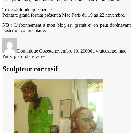
Texte © dominiquecozette
Peinture grand format présent à Mac Paris du 19 au 22 novembre.
NB : L’abonnement à mon blog est gratuit et on peut dorénavant
poster un commentaire.
Auteur
Publié
Catégories
Étiquettes
le
Dominique Cozette
novembre 10, 2009
du vrai
cozette
,
mac
Paris
,
plafond de verre
Sculpteur corrosif