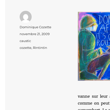
Auteur
Dominique Cozette
Publié
novembre 21, 2009
le
Catégories
caustic
Étiquettes
cozette
,
Rintintin
vanne sur leur 
comme on peut, 