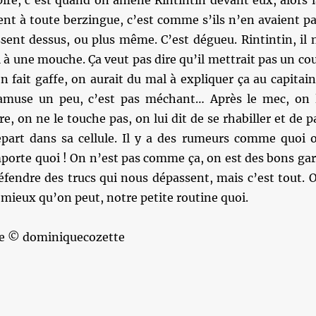
ire, c’est quand on amène Rintintin devant eux, alors l
nt à toute berzingue, c’est comme s’ils n’en avaient pa
ssent dessus, ou plus même. C’est dégueu. Rintintin, il 
l à une mouche. Ça veut pas dire qu’il mettrait pas un co
on fait gaffe, on aurait du mal à expliquer ça au capitain
’amuse un peu, c’est pas méchant… Après le mec, on 
ure, on ne le touche pas, on lui dit de se rhabiller et de p
repart dans sa cellule. Il y a des rumeurs comme quoi 
mporte quoi ! On n’est pas comme ça, on est des bons gar
éfendre des trucs qui nous dépassent, mais c’est tout. 
u mieux qu’on peut, notre petite routine quoi.
re © dominiquecozette