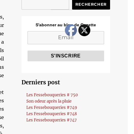
RECHERCHER
s,
ur
S'abonner au blog de Cozette
ue
 a
ls
il
ns
e
Derniers post
t
Les Fessebouqueries # 750
es
Son odeur après la pluie
Les Fessebouqueries #749
es
Les Fessebouqueries #748
se
Les Fessebouqueries #747
s,