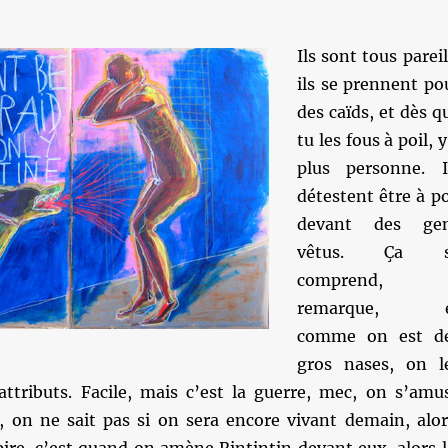
Ils sont tous pareil
ils se prennent po
des caïds, et dès q
tu les fous à poil, y
plus personne. I
détestent être à po
devant des ge
vêtus. Ça s
comprend,
remarque, e
comme on est d
gros nases, on l
attributs. Facile, mais c’est la guerre, mec, on s’amu
on ne sait pas si on sera encore vivant demain, alor