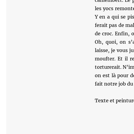
camembert. Le p
les yocs remonte
Y en a qui se pi
ferait pas de ma
de croc. Enfin, 
Oh, quoi, on s
laisse, je vous j
moufter. Et il 
torturerait. N’i
on est là pour d
fait notre job d
Texte et peintu