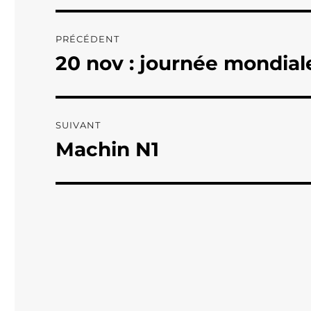
Navigation
PRÉCÉDENT
de
20 nov : journée mondiale
Publication
précédente :
l’article
SUIVANT
Machin N1
Publication
suivante :