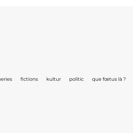
eries
fictions
kultur
politic
que fœtus là ?