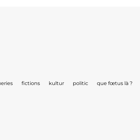
eries
fictions
kultur
politic
que fœtus là ?