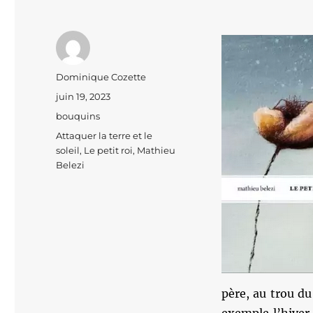
Auteur
Dominique Cozette
Publié
juin 19, 2023
le
Catégories
bouquins
Étiquettes
Attaquer la terre et le
soleil
,
Le petit roi
,
Mathieu
Belezi
père, au trou du