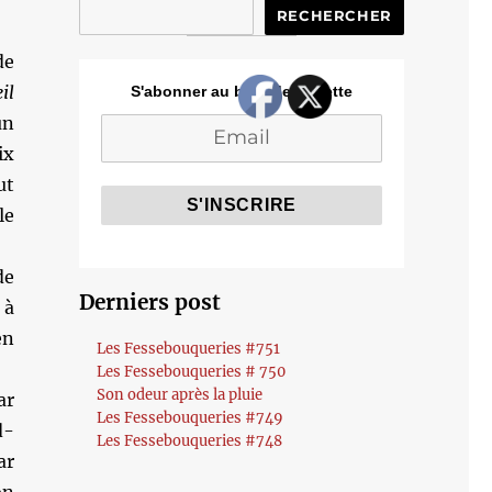
RECHERCHER
de
il
S'abonner au blog de Cozette
un
ix
ut
le
de
Derniers post
 à
en
Les Fessebouqueries #751
Les Fessebouqueries # 750
Son odeur après la pluie
ar
Les Fessebouqueries #749
d-
Les Fessebouqueries #748
ar