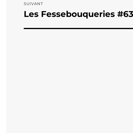
SUIVANT
Les Fessebouqueries #6
Publication
suivante :