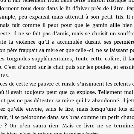
où il fait tellement froid dans cette maison rustique n
dorment tous deux dans le lit d’hiver près de l’âtre. Pa
mple, peu expansif mais attentif à son petit-fils. Il 
 mais fait comme il peut pour que le gamin aille bien
teste. Il ne se fait pas d’amis, mais se choisit un souffr
ute la violence qu’il a accumulée durant ses premièr
n père frappait sa mère et que celle-ci, ne se laissant p
des torgnoles supplémentaires, toute cette colère, il fa
se. C’est d’abord sur le chat puis sur les poules, et ensui
êtes.
ces de cette vie pauvre et rurale s’insinuent les relents 
où il avait toujours peur que ça explose. Tellement mal
peut pas ne pas détester sa mère qui l’a abandonné. Il jet
er qu’elle envoie, sans le lire, mais lorsqu’une fois el
enir, il se pelotonne dans ses bras comme un petit chat
e ? On n’en saura rien. Mais ce livre ne se termine