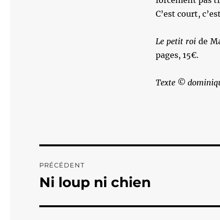
forcément pas trè
C’est court, c’est
Le petit roi
de Ma
pages, 15€.
Texte © dominiqu
Navigation
PRÉCÉDENT
de
Ni loup ni chien
Publication
précédente :
l’article