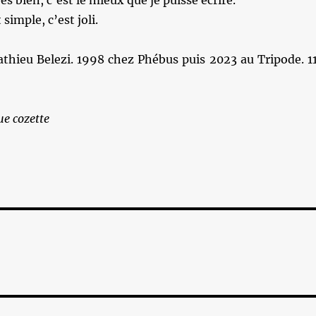
s bien, c’est le mieux que je puisse écrire.
 simple, c’est joli.
thieu Belezi. 1998 chez Phébus puis 2023 au Tripode. 1
e cozette