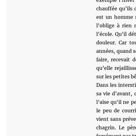
exemple l’hiver 
chauffée qu’ils 
est un homme si
l’oblige à rien
l’école. Qu’il dé
douleur. Car to
années, quand so
faire, recevait 
qu’elle rejaillis
sur les petites b
Dans les intersti
sa vie d’avant, 
l’aise qu’il ne 
le peu de courri
vient sans prév
chagrin. Le pèr