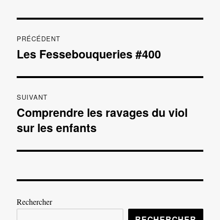
Navigation
PRÉCÉDENT
de
Les Fessebouqueries #400
Publication
précédente :
l’article
SUIVANT
Comprendre les ravages du viol
Publication
sur les enfants
suivante :
Rechercher
RECHERCHER