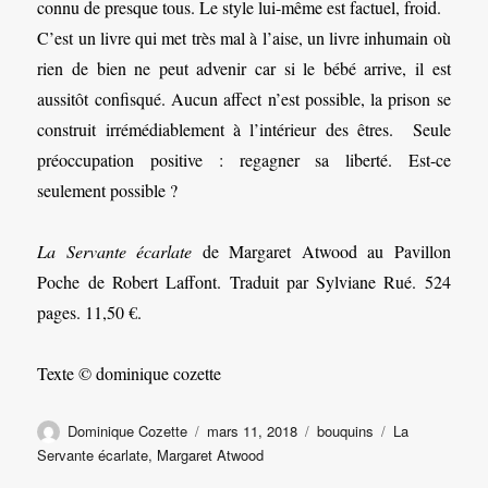
connu de presque tous. Le style lui-même est factuel, froid.
C’est un livre qui met très mal à l’aise, un livre inhumain où
rien de bien ne peut advenir car si le bébé arrive, il est
aussitôt confisqué. Aucun affect n’est possible, la prison se
construit irrémédiablement à l’intérieur des êtres. Seule
préoccupation positive : regagner sa liberté. Est-ce
seulement possible ?
La Servante écarlate
de Margaret Atwood au Pavillon
Poche de Robert Laffont. Traduit par Sylviane Rué. 524
pages. 11,50 €.
Texte © dominique cozette
Auteur
Publié
Catégories
Étiquettes
Dominique Cozette
mars 11, 2018
bouquins
La
le
Servante écarlate
,
Margaret Atwood