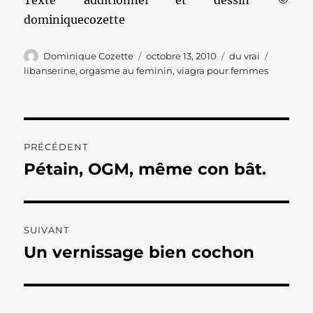
Texte additionnel et dessin ©
dominiquecozette
Auteur
Publié
Catégories
Étiquett
Dominique Cozette
octobre 13, 2010
du vrai
le
libanserine
,
orgasme au feminin
,
viagra pour femmes
Navigation
PRÉCÉDENT
de
Pétain, OGM, même con bât.
Publication
précédente :
l’article
SUIVANT
Un vernissage bien cochon
Publication
suivante :