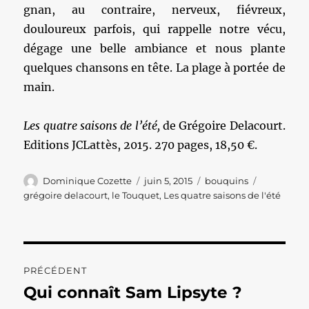
gnan, au contraire, nerveux, fiévreux,
douloureux parfois, qui rappelle notre vécu,
dégage une belle ambiance et nous plante
quelques chansons en tête. La plage à portée de
main.
Les quatre saisons de l’été,
de Grégoire Delacourt.
Editions JCLattès, 2015. 270 pages, 18,50 €.
Auteur
Publié
Catégories
Étiquettes
Dominique Cozette
juin 5, 2015
bouquins
le
grégoire delacourt
,
le Touquet
,
Les quatre saisons de l'été
Navigation
PRÉCÉDENT
de
Qui connaît Sam Lipsyte ?
Publication