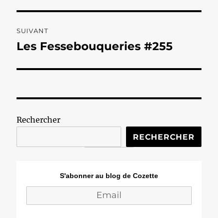
précédente :
l’article
SUIVANT
Les Fessebouqueries #255
Publication
suivante :
Rechercher
RECHERCHER
S'abonner au blog de Cozette