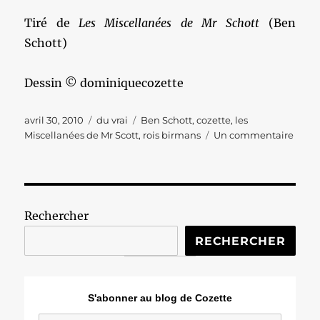
Tiré de
Les Miscellanées de Mr Schott
(Ben
Schott)
Dessin © dominiquecozette
Publié
Catégories
Étiquettes
avril 30, 2010
du vrai
Ben Schott
,
cozette
,
les
le
sur
Miscellanées de Mr Scott
,
rois birmans
Un commentaire
Une
bien
belle
mort
Rechercher
RECHERCHER
S'abonner au blog de Cozette