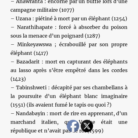
– Anawrahta : encorné par un buffle lors d’une
campagne militaire (1077)
– Uzana : piétiné à mort par un éléphant (1254)
– Narathihapate : forcé à absorber du poison
sous la menace d’un poignard (1287)
– Minkeyawswa ; écrabouillé par son propre
éléphant (1417)
– Bazadarit : mort en capturant des éléphants
au lasso après s’être empêtré dans les cordes
(1423)
– Tabinshweti : décapité par ses chambellans à
la poursuite d’un éléphant blanc imaginaire
(1551) (ils avaient fumé le tapis ou quoi ?)
– Nandabayin : mort de rire en apprenant, d’un
marchand italien, que Venise était une
république et n’avait pas de roi (1599)