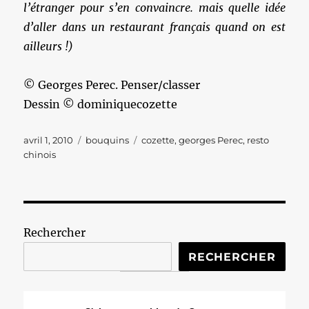
l’étranger pour s’en convaincre. mais quelle idée
d’aller dans un restaurant français quand on est
ailleurs !)
© Georges Perec. Penser/classer
Dessin © dominiquecozette
Publié
Catégories
Étiquettes
avril 1, 2010
bouquins
cozette
,
georges Perec
,
resto
le
chinois
Rechercher
RECHERCHER