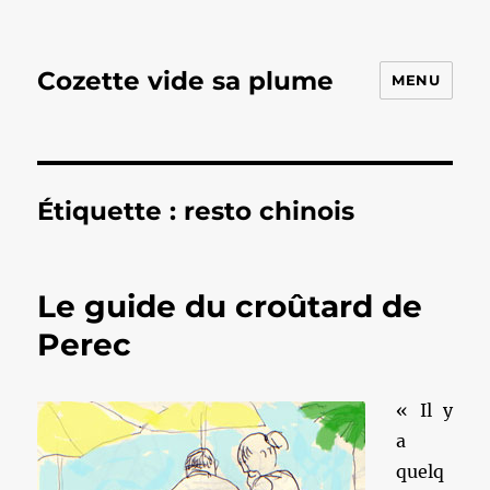
Cozette vide sa plume
MENU
Étiquette :
resto chinois
Le guide du croûtard de
Perec
« Il y
a
quelq