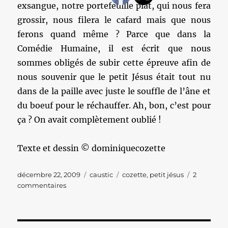
exsangue, notre portefeuille plat, qui nous fera
grossir, nous filera le cafard mais que nous
ferons quand même ? Parce que dans la
Comédie Humaine, il est écrit que nous
sommes obligés de subir cette épreuve afin de
nous souvenir que le petit Jésus était tout nu
dans de la paille avec juste le souffle de l’âne et
du boeuf pour le réchauffer. Ah, bon, c’est pour
ça ? On avait complètement oublié !
Texte et dessin © dominiquecozette
Publié
Catégories
Étiquettes
décembre 22, 2009
caustic
cozette
,
petit jésus
2
le
sur
commentaires
La
peau
du
ventre