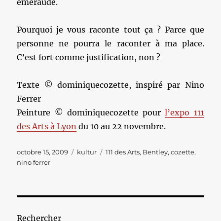
émeraude.
Pourquoi je vous raconte tout ça ? Parce que
personne ne pourra le raconter à ma place.
C’est fort comme justification, non ?
Texte © dominiquecozette, inspiré par Nino
Ferrer
Peinture © dominiquecozette pour
l’expo 111
des Arts à Lyon
du 10 au 22 novembre.
Publié
Catégories
Étiquettes
octobre 15, 2009
kultur
111 des Arts
,
Bentley
,
cozette
,
le
nino ferrer
Rechercher