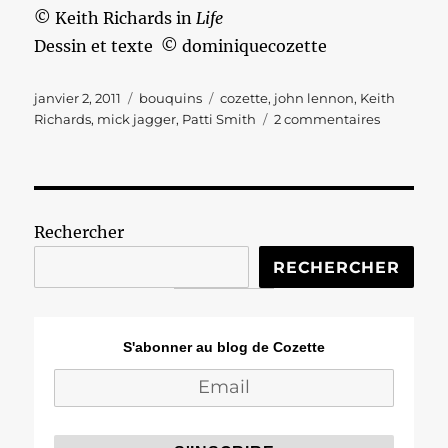
© Keith Richards in
Life
Dessin et texte © dominiquecozette
Publié
Catégories
Étiquettes
janvier 2, 2011
bouquins
cozette
,
john lennon
,
Keith
le
sur
Richards
,
mick jagger
,
Patti Smith
2 commentaires
Keith
vous
invite
dans
son
Rechercher
groupe
d’amis.
RECHERCHER
Dites
oui
!
S'abonner au blog de Cozette